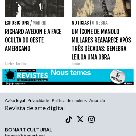
EXPOSICIONS
/
MADRID
NOTÍCIAS
/
GINEBRA
RICHARD AVEDON E A FACE
UM ÍCONE DE MANOLO
OCULTA DO OESTE
MILLARES REAPARECE APÓS
AMERICANO
TRÊS DÉCADAS: GENEBRA
LEILOA UMA OBRA
Carles Toribio
bonart
FUNDAMENTAL DO
INFORMALISMO ESPANHOL.
Aviso legal
Privacidade
Política de cookies
Anúncio
Revista de arte digital
BONART CULTURAL
bonart@bonart.cat