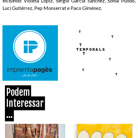
incluindo Violeta Lópiz, Sergio García Sánchez, Sonia Pulido,
Luci Gutiérrez, Pep Monserrat e Paco Giménez.
Podem
Interessar
...