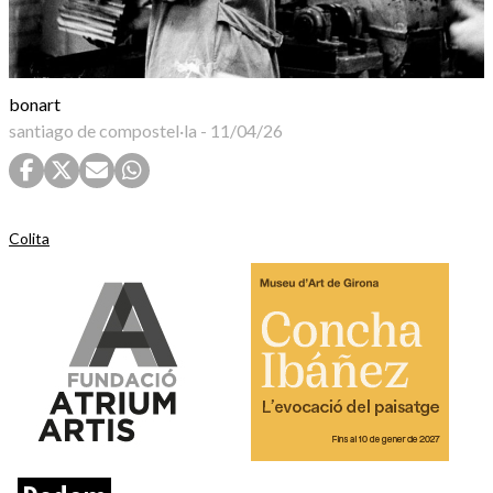
bonart
santiago de compostel·la
-
11/04/26
Colita