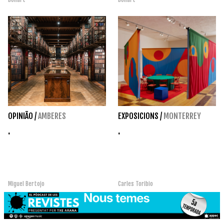
OPINIÃO
/
AMBERES
EXPOSICIONS
/
MONTERREY
.
.
Miguel Bertojo
Carles Toribio