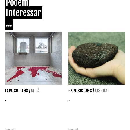
Podem
Interessar
...
EXPOSICIONS
/
MILÀ
EXPOSICIONS
/
LISBOA
.
.
bonart
bonart