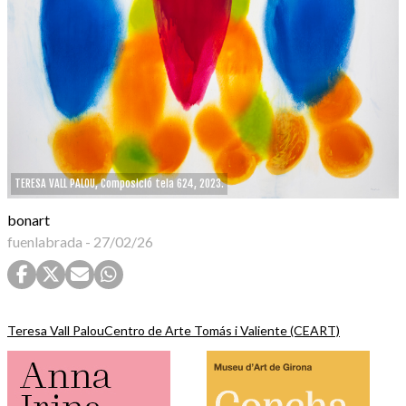
TERESA VALL PALOU, Composició tela 624, 2023.
bonart
fuenlabrada
-
27/02/26
Teresa Vall Palou
Centro de Arte Tomás i Valiente (CEART)