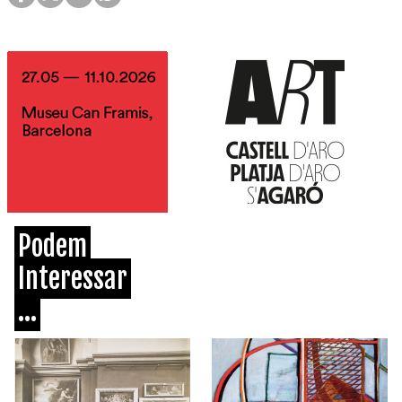
Podem
Interessar
...