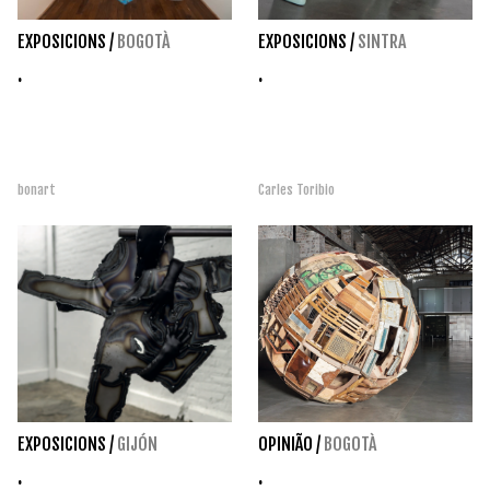
EXPOSICIONS
/
BOGOTÀ
EXPOSICIONS
/
SINTRA
.
.
bonart
Carles Toribio
EXPOSICIONS
/
GIJÓN
OPINIÃO
/
BOGOTÀ
.
.