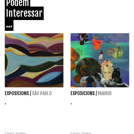
Podem
Interessar
...
EXPOSICIONS
/
SÃO PAULO
EXPOSICIONS
/
MADRID
.
.
Carles Toribio
Carles Toribio