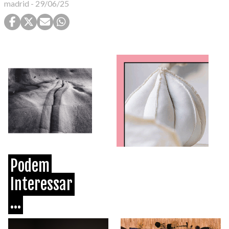
madrid
-
29/06/25
Podem
Interessar
...