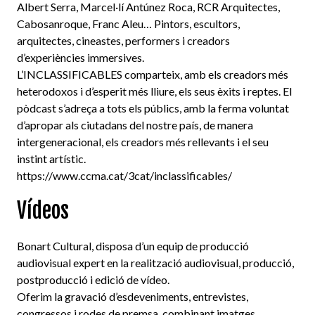
Albert Serra, Marcel·lí Antúnez Roca, RCR Arquitectes,
Cabosanroque, Franc Aleu… Pintors, escultors,
arquitectes, cineastes, performers i creadors
d’experiències immersives.
L’INCLASSIFICABLES comparteix, amb els creadors més
heterodoxos i d’esperit més lliure, els seus èxits i reptes. El
pòdcast s’adreça a tots els públics, amb la ferma voluntat
d’apropar als ciutadans del nostre país, de manera
intergeneracional, els creadors més rellevants i el seu
instint artístic.
https://www.ccma.cat/3cat/inclassificables/
Vídeos
Bonart Cultural, disposa d’un equip de producció
audiovisual expert en la realització audiovisual, producció,
postproducció i edició de vídeo.
Oferim la gravació d’esdeveniments, entrevistes,
congressos i rodes de premsa, combinant imatges