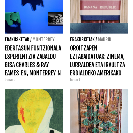
ERAKUSKETAK
/
MONTERREY
ERAKUSKETAK
/
MADRID
EDERTASUN FUNTZIONALA
OROITZAPEN
ESPERIENTZIA ZABALDU
EZTABAIDATUAK: ZINEMA,
GISA CHARLES & RAY
LURRALDEA ETA IRAULTZA
EAMES-EN, MONTERREY-N
ERDIALDEKO AMERIKAKO
bonart
bonart