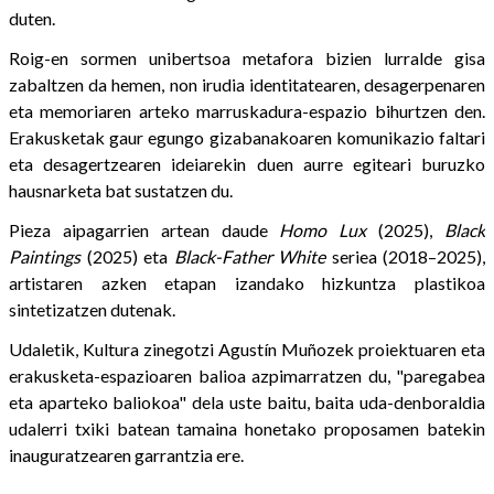
duten.
Roig-en sormen unibertsoa metafora bizien lurralde gisa
zabaltzen da hemen, non irudia identitatearen, desagerpenaren
eta memoriaren arteko marruskadura-espazio bihurtzen den.
Erakusketak gaur egungo gizabanakoaren komunikazio faltari
eta desagertzearen ideiarekin duen aurre egiteari buruzko
hausnarketa bat sustatzen du.
Pieza aipagarrien artean daude
Homo Lux
(2025),
Black
Paintings
(2025) eta
Black-Father White
seriea (2018–2025),
artistaren azken etapan izandako hizkuntza plastikoa
sintetizatzen dutenak.
Udaletik, Kultura zinegotzi Agustín Muñozek proiektuaren eta
erakusketa-espazioaren balioa azpimarratzen du, "paregabea
eta aparteko baliokoa" dela uste baitu, baita uda-denboraldia
udalerri txiki batean tamaina honetako proposamen batekin
inauguratzearen garrantzia ere.