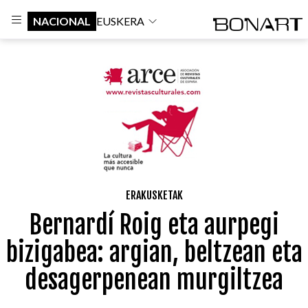
NACIONAL
EUSKERA
ERAKUSKETAK
Bernardí Roig eta aurpegi
bizigabea: argian, beltzean eta
desagerpenean murgiltzea