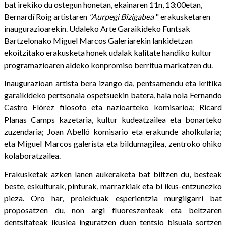
bat irekiko du ostegun honetan, ekainaren 11n, 13:00etan,
Bernardí Roig artistaren
"Aurpegi Bizigabea
" erakusketaren
inaugurazioarekin. Udaleko Arte Garaikideko Funtsak
Bartzelonako Miguel Marcos Galeriarekin lankidetzan
ekoitzitako erakusketa honek udalak kalitate handiko kultur
programazioaren aldeko konpromiso berritua markatzen du.
Inaugurazioan artista bera izango da, pentsamendu eta kritika
garaikideko pertsonaia ospetsuekin batera, hala nola Fernando
Castro Flórez filosofo eta nazioarteko komisarioa; Ricard
Planas Camps kazetaria, kultur kudeatzailea eta bonarteko
zuzendaria; Joan Abelló komisario eta erakunde aholkularia;
eta Miguel Marcos galerista eta bildumagilea, zentroko ohiko
kolaboratzailea.
Erakusketak azken lanen aukeraketa bat biltzen du, besteak
beste, eskulturak, pinturak, marrazkiak eta bi ikus-entzunezko
pieza. Oro har, proiektuak esperientzia murgilgarri bat
proposatzen du, non argi fluoreszenteak eta beltzaren
dentsitateak ikuslea inguratzen duen tentsio bisuala sortzen