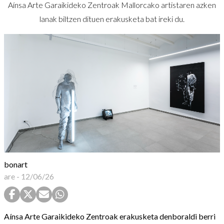
Aínsa Arte Garaikideko Zentroak Mallorcako artistaren azken
lanak biltzen dituen erakusketa bat ireki du.
bonart
are
-
12/06/26
Aínsa Arte Garaikideko Zentroak erakusketa denboraldi berri