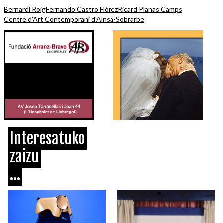
Bernardí Roig
Fernando Castro Flórez
Ricard Planas Camps
Centre d’Art Contemporani d’Aínsa-Sobrarbe
Interesatuko
zaizu
...