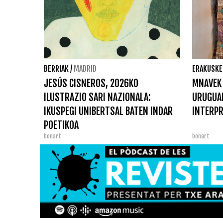
BERRIAK
/
MADRID
ERAKUSKE
JESÚS CISNEROS, 2026KO
MNAVEK 
ILUSTRAZIO SARI NAZIONALA:
URUGUA
IKUSPEGI UNIBERTSAL BATEN INDAR
INTERPR
POETIKOA
bonart
bonart