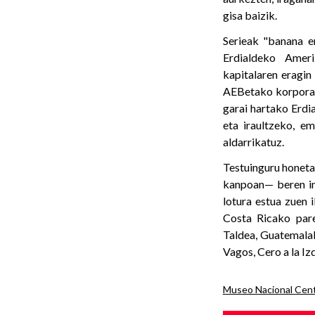
gisa baizik.
Serieak "banana e
Erdialdeko Amer
kapitalaren eragin
AEBetako korporazi
garai hartako Erd
eta iraultzeko, e
aldarrikatuz.
Testuinguru honeta
kanpoan— beren in
lotura estua zuen 
Costa Ricako par
Taldea, Guatemalak
Vagos, Cero a la Iz
Museo Nacional Cent