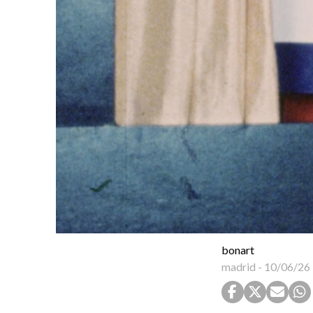
bonart
madrid
-
10/06/26