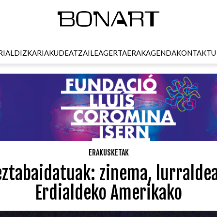
RI
ALDIZKARIA
KUDEATZAILEA
GERTAERAK
AGENDA
KONTAKTU
ERAKUSKETAK
ztabaidatuak: zinema, lurraldea
Erdialdeko Amerikako