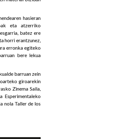
mendearen hasieran
ak eta atzerriko
esgarria, batez ere
a horri erantzunez,
ra erronka egiteko
barruan bere lekua
kualde barruan zein
oarteko giroarekin
rasko Zinema Saila,
a Esperimentaleko
 nola Taller de los