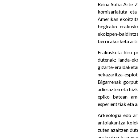
Reina Sofía Arte 
komisariatuta eta
Amerikan ekoitzita
begirako erakuske
ekoizpen-baldintza
berrirakurketa art
Erakusketa hiru p
dutenak: landa-ek
gizarte-eraldaket
nekazaritza-esplo
Bigarrenak gorputz
adierazten eta hizk
epiko batean ama
esperientziak eta 
Arkeologia edo ar
antolakuntza kolek
zuten azaltzen dut
aurkezten, iragana