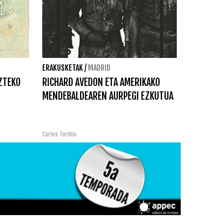
ERAKUSKETAK
/
MADRID
ZTEKO
RICHARD AVEDON ETA AMERIKAKO
MENDEBALDEAREN AURPEGI EZKUTUA
Carles Toribio