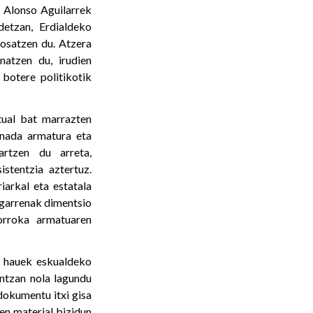
 Alonso Aguilarrek
detzan, Erdialdeko
posatzen du. Atzera
natzen du, irudien
 botere politikotik
tual bat marrazten
inada armatura eta
jartzen du arreta,
stentzia aztertuz.
iarkal eta estatala
rugarrenak dimentsio
orroka armatuaren
i hauek eskualdeko
untzan nola lagundu
dokumentu itxi gisa
en material bizidun