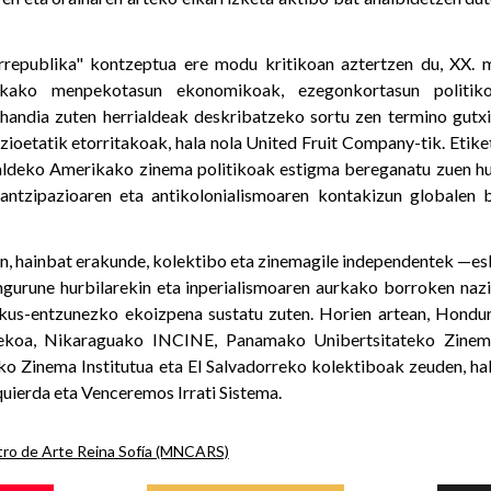
rrepublika" kontzeptua ere modu kritikoan aztertzen du, XX. 
ikako menpekotasun ekonomikoak, ezegonkortasun politiko
 handia zuten herrialdeak deskribatzeko sortu zen termino gutxi
oetatik etorritakoak, hala nola United Fruit Company-tik. Etiket
ialdeko Amerikako zinema politikoak estigma bereganatu zuen hu
mantzipazioaren eta antikolonialismoaren kontakizun globalen 
n, hainbat erakunde, kolektibo eta zinemagile independentek —es
gurune hurbilarekin eta inperialismoaren aurkako borroken nazi
ikus-entzunezko ekoizpena sustatu zuten. Horien artean, Hondu
ekoa, Nikaraguako INCINE, Panamako Unibertsitateko Zinem
o Zinema Institutua eta El Salvadorreko kolektiboak zeuden, hala
quierda eta Venceremos Irrati Sistema.
ro de Arte Reina Sofía (MNCARS)