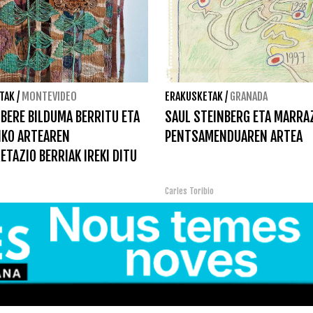
TAK
/
MONTEVIDEO
ERAKUSKETAK
/
GRANADA
BERE BILDUMA BERRITU ETA
SAUL STEINBERG ETA MARRA
IKO ARTEAREN
PENTSAMENDUAREN ARTEA
ETAZIO BERRIAK IREKI DITU
Carles Toribio