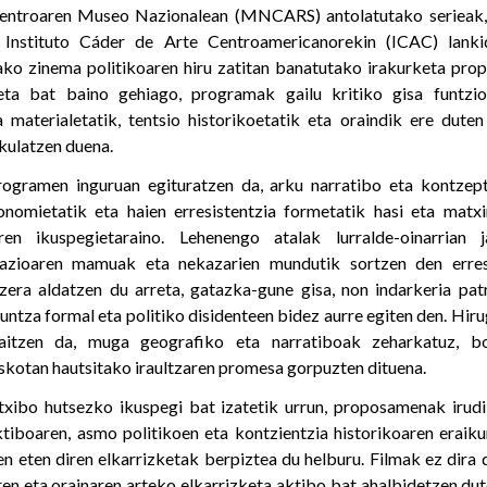
Zentroaren Museo Nazionalean (MNCARS) antolatutako serieak,
 Instituto Cáder de Arte Centroamericanorekin (ICAC) lanki
ko zinema politikoaren hiru zatitan banatutako irakurketa pro
ta bat baino gehiago, programak gailu kritiko gisa funtzio
 materialetatik, tentsio historikoetatik eta oraindik ere duten
ikulatzen duena.
rogramen inguruan egituratzen da, arku narratibo eta kontzep
onomietatik eta haien erresistentzia formetatik hasi eta matx
aren ikuspegietaraino. Lehenengo atalak lurralde-oinarrian 
tazioaren mamuak eta nekazarien mundutik sortzen den erresi
era aldatzen du arreta, gatazka-gune gisa, non indarkeria patr
untza formal eta politiko disidenteen bidez aurre egiten den. Hi
itzen da, muga geografiko eta narratiboak zeharkatuz, b
askotan hautsitako iraultzaren promesa gorpuzten dituena.
txibo hutsezko ikuspegi bat izatetik urrun, proposamenak irud
tiboaren, asmo politikoen eta kontzientzia historikoaren eraik
en eten diren elkarrizketak berpiztea du helburu. Filmak ez dira 
ren eta orainaren arteko elkarrizketa aktibo bat ahalbidetzen dut