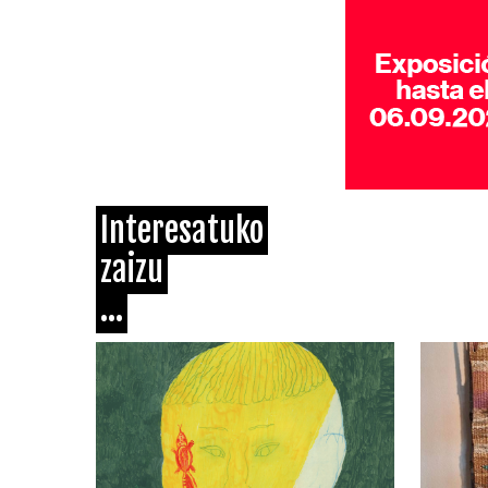
Interesatuko
zaizu
...