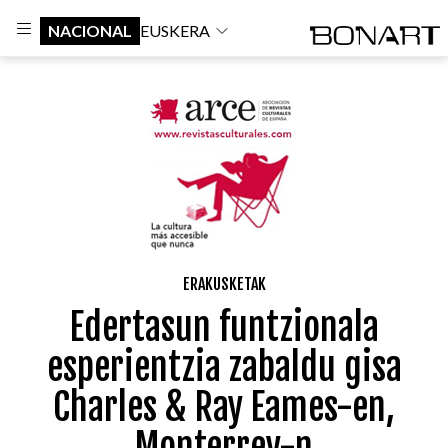
NACIONAL
EUSKERA
ERAKUSKETAK
Edertasun funtzionala
esperientzia zabaldu gisa
Charles & Ray Eames-en,
Monterrey-n