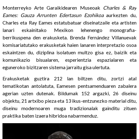
Monterreyko Arte Garaikidearen Museoak
Charles & Ray
Eames: Gauza Arrunten Edertasun Ezohikoa
aurkezten du,
Charles eta Ray Eames estatubatuar diseinatzaile eta artisten
lanari eskainitako Mexikon lehenengo monografia-
berrikuspena den erakusketa. Brenda Fernández Villanuevak
komisariatutako erakusketak haien lanaren interpretazio osoa
eskaintzen du, diziplina isolatuen multzo gisa ez, baizik eta
komunikazio bisualaren, esperientzia espazialaren eta
eguneroko bizitzaren sistema jarraitu gisa ulertuta.
Erakusketak guztira 212 lan biltzen ditu, zortzi atal
tematikotan antolatuta, Eamesen pentsamenduaren zabalera
agerian uzten dutenak. Bildumak 152 argazki, 26 diseinu
objektu, 21 artxibo pieza eta 13 ikus-entzunezko material ditu,
diseinu modernoaren muga tradizionalak gainditu zituen
praktika baten izaera hibridoa nabarmenduz.