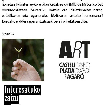
honetan, Monterreyko erakusketak ez du ibilbide historiko bat
dokumentatzen bakarrik, baizik eta funtzionaltasunaren,
estetikaren eta eguneroko bizitzaren arteko harremanari
buruzko galdera garrantzitsuak berriro irekitzen ditu.
MARCO
Interesatuko
zaizu