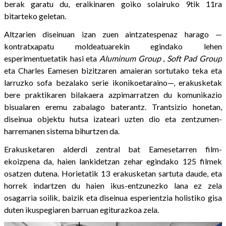
berak garatu du, eraikinaren goiko solairuko 9tik 11ra
bitarteko geletan.
Altzarien diseinuan izan zuen aintzatespenaz harago —
kontratxapatu moldeatuarekin egindako lehen
esperimentuetatik hasi eta
Aluminum Group
,
Soft Pad Group
eta Charles Eamesen bizitzaren amaieran sortutako teka eta
larruzko sofa bezalako serie ikonikoetaraino—, erakusketak
bere praktikaren bilakaera azpimarratzen du komunikazio
bisualaren eremu zabalago baterantz. Trantsizio honetan,
diseinua objektu hutsa izateari uzten dio eta zentzumen-
harremanen sistema bihurtzen da.
Erakusketaren alderdi zentral bat Eamesetarren film-
ekoizpena da, haien lankidetzan zehar egindako 125 filmek
osatzen dutena. Horietatik 13 erakusketan sartuta daude, eta
horrek indartzen du haien ikus-entzunezko lana ez zela
osagarria soilik, baizik eta diseinua esperientzia holistiko gisa
duten ikuspegiaren barruan egiturazkoa zela.