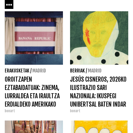
...
ERAKUSKETAK
/
MADRID
BERRIAK
/
MADRID
OROITZAPEN
JESÚS CISNEROS, 2026KO
EZTABAIDATUAK: ZINEMA,
ILUSTRAZIO SARI
LURRALDEA ETA IRAULTZA
NAZIONALA: IKUSPEGI
ERDIALDEKO AMERIKAKO
UNIBERTSAL BATEN INDAR
bonart
bonart
POETIKOA