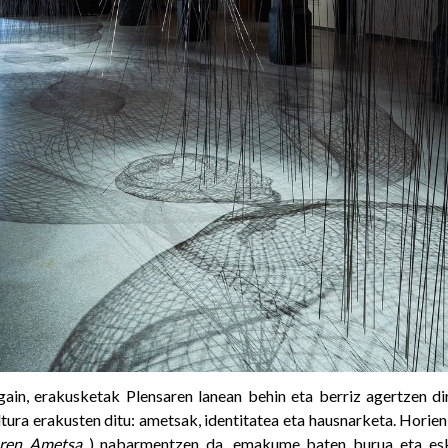
gain, erakusketak Plensaren lanean behin eta berriz agertzen di
ltura erakusten ditu: ametsak, identitatea eta hausnarketa. Horie
aren Ametsa
) nabarmentzen da, emakume baten burua eta esk