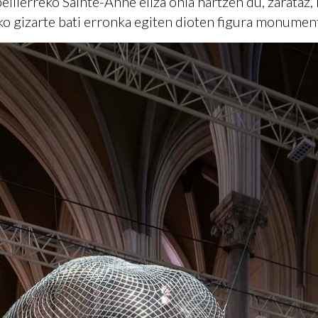
lierreko Sainte-Anne eliza ohia hartzen du, zarataz, i
ko gizarte bati erronka egiten dioten figura monument