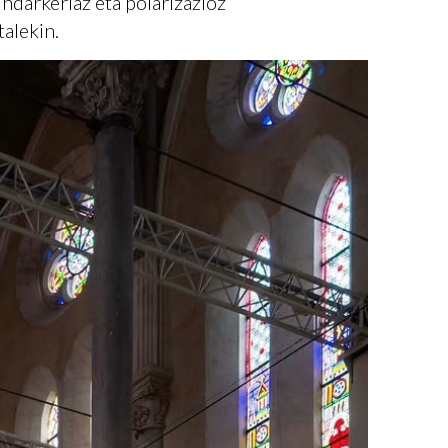
ndarkeriaz eta polarizazioz
alekin.