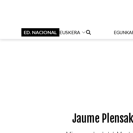
ED. NACIONAL
EUSKERA
EGUNKA
Jaume Plensak 