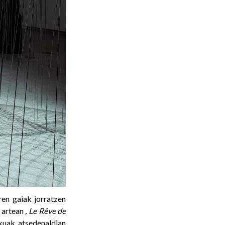
ren gaiak jorratzen
n artean
, Le Rêve de
uak atsedenaldian