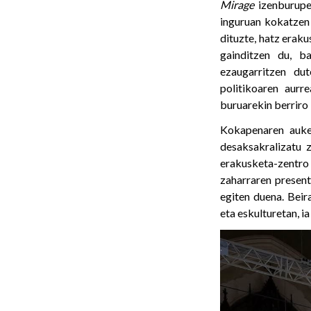
Mirage
izenburupe
inguruan kokatzen 
dituzte, hatz eraku
gainditzen du, b
ezaugarritzen du
politikoaren aurr
buruarekin berriro
Kokapenaren auke
desaksakralizatu 
erakusketa-zentr
zaharraren present
egiten duena. Beir
eta eskulturetan, i