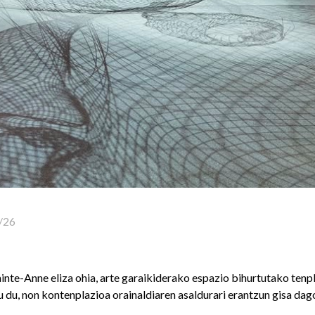
/26
nte-Anne eliza ohia, arte garaikiderako espazio bihurtutako tenpl
 du, non kontenplazioa orainaldiaren asaldurari erantzun gisa dag