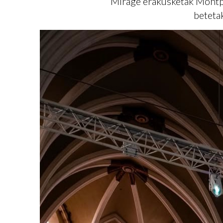
Mirage erakusketak Montpel
beteta