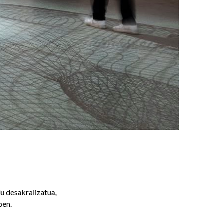
u desakralizatua,
oen.