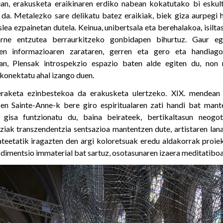
an, erakusketa eraikinaren erdiko nabean kokatutako bi esku
da. Metalezko sare delikatu batez eraikiak, biek giza aurpegi 
slea ezpainetan dutela. Keinua, unibertsala eta berehalakoa, isilta
arne entzutea berraurkitzeko gonbidapen bihurtuz. Gaur eg
ten informazioaren zarataren, gerren eta gero eta handiago
ean, Plensak introspekzio espazio baten alde egiten du, no
 konektatu ahal izango duen.
raketa ezinbestekoa da erakusketa ulertzeko. XIX. mendean 
zen Sainte-Anne-k bere giro espiritualaren zati handi bat mant
o gisa funtzionatu du, baina beirateek, bertikaltasun neogo
ziak transzendentzia sentsazioa mantentzen dute, artistaren lana
ateetatik iragazten den argi koloretsuak eredu aldakorrak proie
a dimentsio immaterial bat sartuz, osotasunaren izaera meditatibo