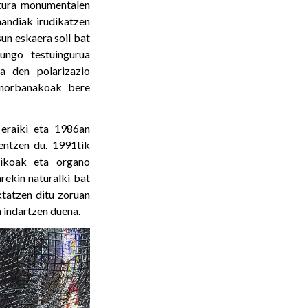
ltura monumentalen
handiak irudikatzen
sun eskaera soil bat
ungo testuingurua
a den polarizazio
n norbanakoak bere
eraiki eta 1986an
entzen du. 1991tik
tikoak eta organo
rekin naturalki bat
ktatzen ditu zoruan
a indartzen duena.