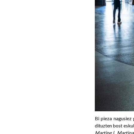
Bi pieza nagusiez 
dituzten bost esku
Martine
(
Martin