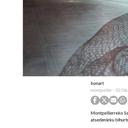
bonart
montpeller
-
02/06
Montpellierreko Sai
atsedenleku bihurtu