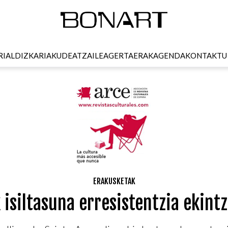
RI
ALDIZKARIA
KUDEATZAILEA
GERTAERAK
AGENDA
KONTAKTU
ERAKUSKETAK
isiltasuna erresistentzia ekint