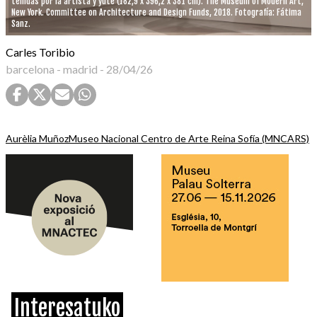
teñidas por la artista y yute (182,9 x 396,2 x 381 cm). The Museum of Modern Art,
New York. Committee on Architecture and Design Funds, 2018. Fotografía: Fátima
Sanz.
Carles Toribio
barcelona - madrid
-
28/04/26
Aurèlia Muñoz
Museo Nacional Centro de Arte Reina Sofía (MNCARS)
Interesatuko