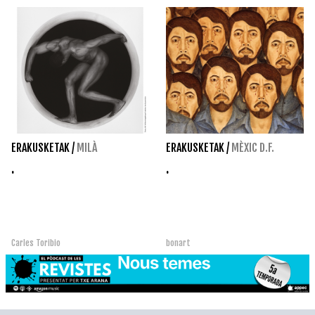
ERAKUSKETAK
/
MILÀ
ERAKUSKETAK
/
MÈXIC D.F.
.
.
Carles Toribio
bonart