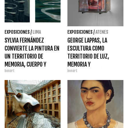
EXPOSICIONES
/
LIMA
EXPOSICIONES
/
ATENES
SYLVIA FERNÁNDEZ
GEORGE LAPPAS, LA
CONVIERTE LA PINTURA EN
ESCULTURA COMO
UN TERRITORIO DE
TERRITORIO DE LUZ,
MEMORIA, CUERPO Y
MEMORIA Y
bonart
bonart
NATURALEZA CON
TRANSFORMACIÓN
‘PERTENECER’