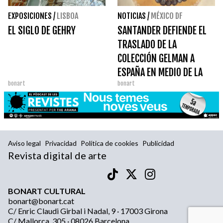
EXPOSICIONES
/
LISBOA
NOTICIAS
/
MÉXICO DF
EL SIGLO DE GEHRY
SANTANDER DEFIENDE EL
TRASLADO DE LA
COLECCIÓN GELMAN A
ESPAÑA EN MEDIO DE LA
bonart
bonart
DISPUTA PATRIMONIAL
Aviso legal
Privacidad
Política de cookies
Publicidad
Revista digital de arte
BONART CULTURAL
bonart@bonart.cat
C/ Enric Claudi Girbal i Nadal, 9 · 17003 Girona
C/ Mallorca, 305 · 08026 Barcelona