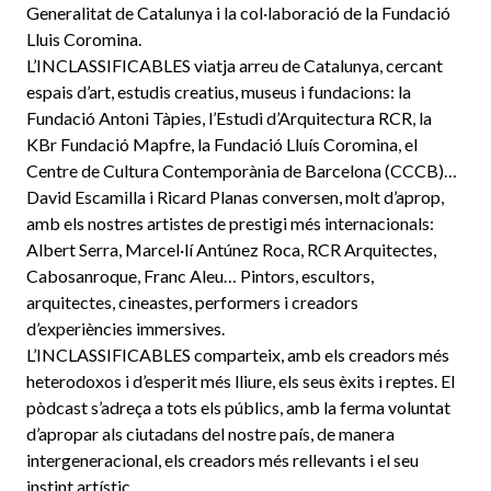
Generalitat de Catalunya i la col·laboració de la Fundació
Lluis Coromina.
L’INCLASSIFICABLES viatja arreu de Catalunya, cercant
espais d’art, estudis creatius, museus i fundacions: la
Fundació Antoni Tàpies, l’Estudi d’Arquitectura RCR, la
KBr Fundació Mapfre, la Fundació Lluís Coromina, el
Centre de Cultura Contemporània de Barcelona (CCCB)…
David Escamilla i Ricard Planas conversen, molt d’aprop,
amb els nostres artistes de prestigi més internacionals:
Albert Serra, Marcel·lí Antúnez Roca, RCR Arquitectes,
Cabosanroque, Franc Aleu… Pintors, escultors,
arquitectes, cineastes, performers i creadors
d’experiències immersives.
L’INCLASSIFICABLES comparteix, amb els creadors més
heterodoxos i d’esperit més lliure, els seus èxits i reptes. El
pòdcast s’adreça a tots els públics, amb la ferma voluntat
d’apropar als ciutadans del nostre país, de manera
intergeneracional, els creadors més rellevants i el seu
instint artístic.