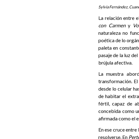
Sylvia Fernández, Cuand
La relación entre 
con Carmen
y
Vo
naturaleza no fun
poética de lo orgán
paleta en constante
pasaje de la luz de
brújula afectiva.
La muestra abord
transformación. El
desde lo celular h
de habitar el extr
fértil, capaz de 
concebida como un 
afirmada como el e
En ese cruce entre l
resolverse. En
Pert