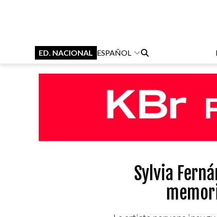
ED. NACIONAL
ESPAÑOL
Sylvia Ferná
memoria