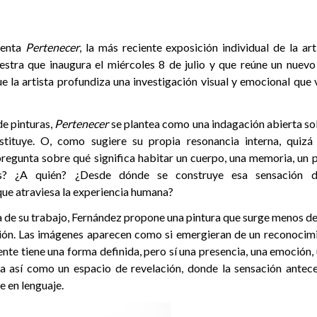
senta
Pertenecer
, la más reciente exposición individual de la ar
stra que inaugura el miércoles 8 de julio y que reúne un nuev
ue la artista profundiza una investigación visual y emocional que
de pinturas,
Pertenecer
se plantea como una indagación abierta so
stituye. O, como sugiere su propia resonancia interna, qui
regunta sobre qué significa habitar un cuerpo, una memoria, un p
s? ¿A quién? ¿Desde dónde se construye esa sensación 
e atraviesa la experiencia humana?
 de su trabajo, Fernández propone una pintura que surge menos de
ción. Las imágenes aparecen como si emergieran de un reconocimi
te tiene una forma definida, pero sí una presencia, una emoción, 
va así como un espacio de revelación, donde la sensación antece
e en lenguaje.