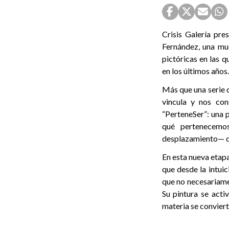
Crisis Galería pre
Fernández, una mue
pictóricas en las q
en los últimos años.
Más que una serie 
vincula y nos con
“PerteneSer”: una p
qué pertenecemo
desplazamiento— qu
En esta nueva etapa
que desde la intui
que no necesariamen
Su pintura se acti
materia se conviert