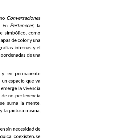
como
Conversaciones
a. En
Pertenecer
, la
te simbólico, como
capas de color y una
rafías internas y el
o coordenadas de una
e y en permanente
: un espacio que va
 emerge la vivencia
a de no-pertenencia
 se suma la mente,
y la pintura misma,
iven sin necesidad de
quica: coexisten, se