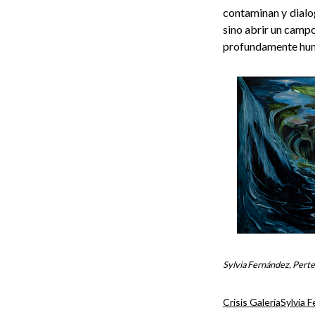
contaminan y dialog
sino abrir un campo
profundamente hu
Sylvia Fernández, Perte
Crisis Galería
Sylvia 