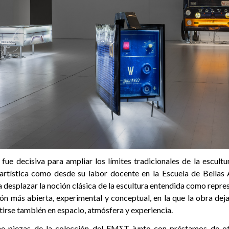
fue decisiva para ampliar los límites tradicionales de la escultu
artística como desde su labor docente en la Escuela de Bellas 
a desplazar la noción clásica de la escultura entendida como repre
ón más abierta, experimental y conceptual, en la que la obra dej
irse también en espacio, atmósfera y experiencia.
ne piezas de la colección del EMΣT junto con préstamos de otr