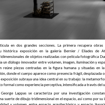
rticula en dos grandes secciones. La primera recupera obras
 histórica exposición en la galería Bernier / Eliades de A
idimensionales de objetos realizadas con película fotográfica Du
ia un diálogo innovador entre volumen, imagen, iluminación y esp
n reúne piezas centradas en la figura humana y situadas en la 
ción, donde el cuerpo aparece como presencia frágil, desplazada 
 exposición subraya una idea central en su trabajo: la metamorfos
formal como experiencia perceptiva, intensificada a través del us
 George Lappas se caracteriza por una investigación constan
a suerte de dibujo tridimensional en el espacio, así como por su i
lidad y volumen, entre espacio arquitectónico y espacio ilusori