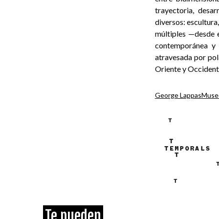
trayectoria, desa
diversos: escultura
múltiples —desde el
contemporánea y e
atravesada por pola
Oriente y Occident
George Lappas
Museo
Te pueden