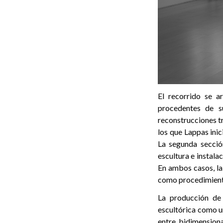
El recorrido se a
procedentes de su
reconstrucciones tr
los que Lappas inic
La segunda secció
escultura e instala
En ambos casos, la
como procedimiento 
La producción de
escultórica como un
entre bidimensiona