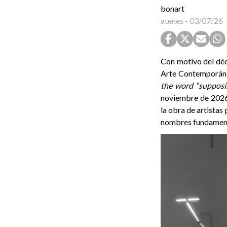
bonart
atenes
-
03/07/26
Con motivo del dé
Arte Contemporán
the word “supposi
noviembre de 2026
la obra de artistas
nombres fundamental