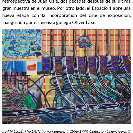
retrospectiva de Juan Uslé, dos décadas después de su última
gran muestra en el museo. Por otro lado, el Espacio 1 abre una
nueva etapa con la incorporación del cine de exposición,
inaugurada por el cineasta gallego Oliver Laxe.
JUAN USLÉ. The Little human element. 1998-1999. Colección Uslé-Civera. ©