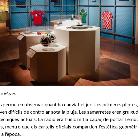
nz Mayer.
s permeten observar quant ha canviat el joc. Les primeres pilotes
aven difícils de controlar sota la pluja. Les samarretes eren gruixud
 tècniques actuals. La ràdio era l'únic mitjà capaç de portar l'emo
es, mentre que els cartells oficials compartien l'estètica geomètr
 a l'època.