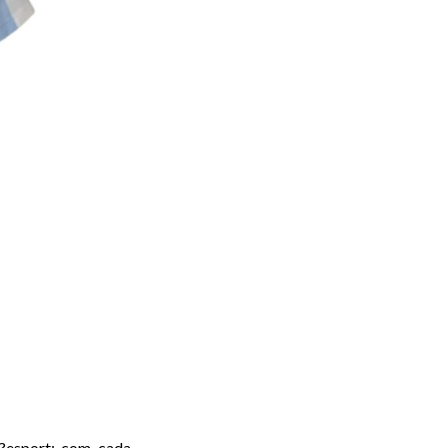
 l?esport: com cada