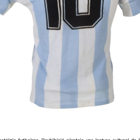
stàlgia futbolera, l?exhibició planteja una lectura cultural de