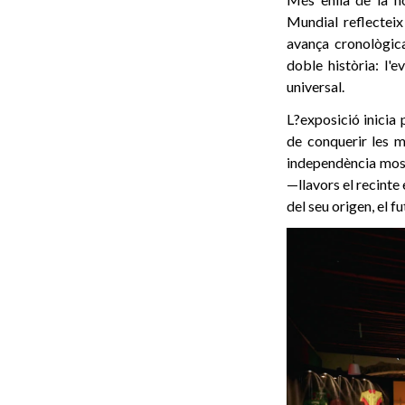
Mundial reflecteix
avança cronològic
doble història: l'e
universal.
L?exposició inicia
de conquerir les m
independència most
—llavors el recinte
del seu origen, el fu