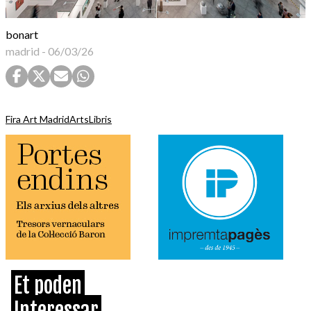
bonart
madrid
-
06/03/26
Fira Art Madrid
ArtsLibris
Et poden
Interessar