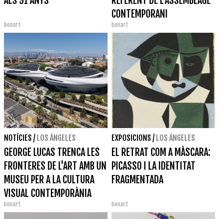
ALS 91 ANYS
REFERENT DE L'ASSEMBLAGE
CONTEMPORANI
bonart
bonart
NOTÍCIES
/
LOS ÁNGELES
EXPOSICIONS
/
LOS ÁNGELES
GEORGE LUCAS TRENCA LES
EL RETRAT COM A MÀSCARA:
FRONTERES DE L'ART AMB UN
PICASSO I LA IDENTITAT
MUSEU PER A LA CULTURA
FRAGMENTADA
VISUAL CONTEMPORÀNIA
bonart
bonart