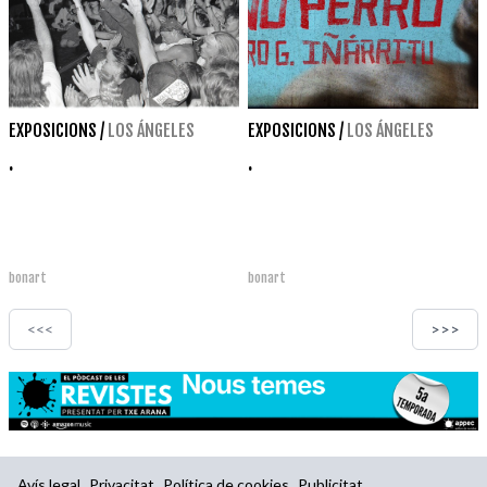
EXPOSICIONS
/
LOS ÁNGELES
EXPOSICIONS
/
LOS ÁNGELES
.
.
bonart
bonart
<<<
>>>
Avís legal
Privacitat
Política de cookies
Publicitat