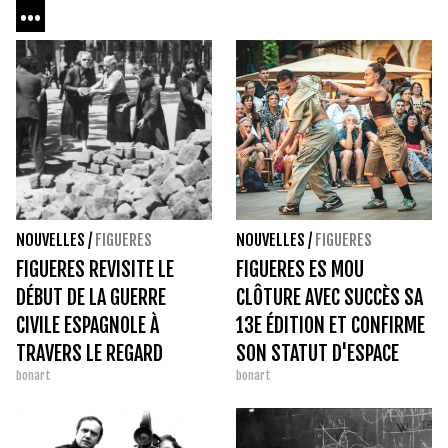
...
NOUVELLES
/
FIGUERES
NOUVELLES
/
FIGUERES
FIGUERES REVISITE LE
FIGUERES ES MOU
DÉBUT DE LA GUERRE
CLÔTURE AVEC SUCCÈS SA
CIVILE ESPAGNOLE À
13E ÉDITION ET CONFIRME
TRAVERS LE REGARD
SON STATUT D'ESPACE
bonart
bonart
D'AGUSTÍ CENTELLES
PUBLIC MAJEUR DE LA
DANSE.