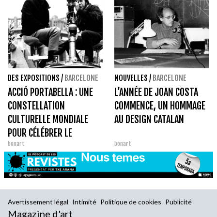
DES EXPOSITIONS
/
BARCELONE
NOUVELLES
/
BARCELONE
ACCIÓ PORTABELLA : UNE
L’ANNÉE DE JOAN COSTA
CONSTELLATION
COMMENCE, UN HOMMAGE
CULTURELLE MONDIALE
AU DESIGN CATALAN
POUR CÉLÉBRER LE
bonart
bonart
CENTENAIRE D'UN
CINÉASTE IRRÉDUCTIBLE
Avertissement légal
Intimité
Politique de cookies
Publicité
Magazine d'art