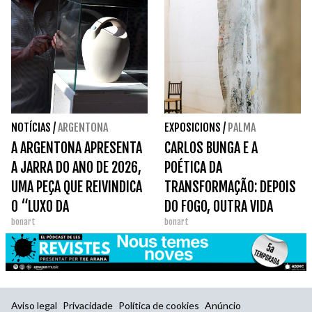
NOTÍCIAS
/
ARGENTONA
EXPOSICIONS
/
PALMA
A ARGENTONA APRESENTA
CARLOS BUNGA E A
A JARRA DO ANO DE 2026,
POÉTICA DA
UMA PEÇA QUE REIVINDICA
TRANSFORMAÇÃO: DEPOIS
O “LUXO DA
DO FOGO, OUTRA VIDA
bonart
bonart
SIMPLICIDADE”.
Aviso legal
Privacidade
Política de cookies
Anúncio