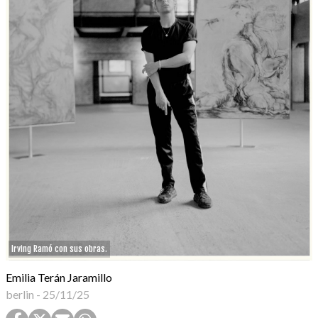
Irving Ramó con sus obras.
Emilia Terán Jaramillo
berlin
-
25/11/25