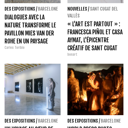
DES EXPOSITIONS
/
BARCELONE
NOUVELLES
/
SANT CUGAT DEL
VALLÈS
DIALOGUES AVEC LA
« L'ART EST PARTOUT » :
NATURE TRANSFORME LE
FRANCESCA PIÑOL ET CASA
PAVILLON MIES VAN DER
AYMAT, L'ÉPICENTRE
ROHE EN UN PAYSAGE
CRÉATIF DE SANT CUGAT
Carles Toribio
VIVANT
bonart
DANS INCLASSIFIABLES
DES EXPOSITIONS
/
BARCELONE
DES EXPOSITIONS
/
BARCELONE