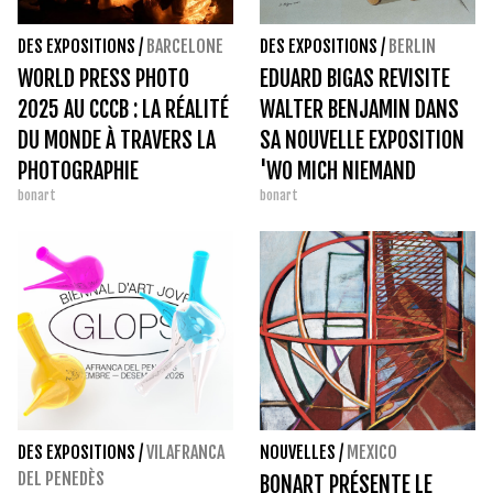
DES EXPOSITIONS
/
BARCELONE
DES EXPOSITIONS
/
BERLIN
WORLD PRESS PHOTO
EDUARD BIGAS REVISITE
2025 AU CCCB : LA RÉALITÉ
WALTER BENJAMIN DANS
DU MONDE À TRAVERS LA
SA NOUVELLE EXPOSITION
PHOTOGRAPHIE
'WO MICH NIEMAND
bonart
bonart
KENNT'
DES EXPOSITIONS
/
VILAFRANCA
NOUVELLES
/
MEXICO
DEL PENEDÈS
BONART PRÉSENTE LE