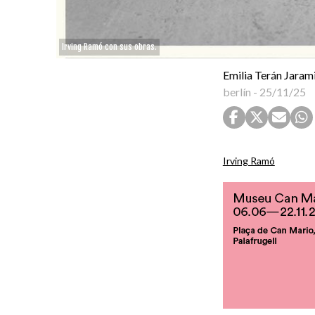
Irving Ramó con sus obras.
Emilia Terán Jarami
berlín
-
25/11/25
Irving Ramó