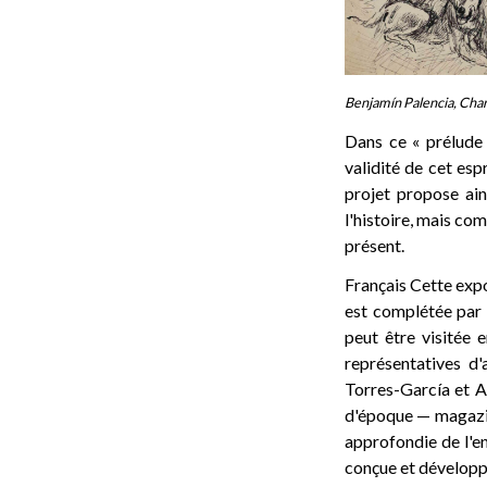
Benjamín Palencia, Char
Dans ce « prélude 
validité de cet espr
projet propose ain
l'histoire, mais co
présent.
Français Cette expo
est complétée par 
peut être visitée 
représentatives d'
Torres-García et A
d'époque — magazin
approfondie de l'en
conçue et développ