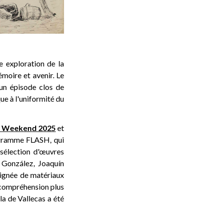
e exploration de la
mémoire et avenir. Le
 un épisode clos de
ue à l'uniformité du
y Weekend 2025
et
rogramme FLASH, qui
 sélection d'œuvres
o González, Joaquín
oignée de matériaux
 compréhension plus
la de Vallecas a été