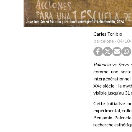
José Luis Serzo Estudio para una escenografía. Árbol herido, 2024.
Carles Toribio
barcelone
-
04/10/
Palencia vs Serzo 
comme une sorte
intergénérationnel
XXe siècle : la my
visible jusqu'au 31
Cette initiative n
expérimental, colle
Benjamín Palencia
recherche esthétique