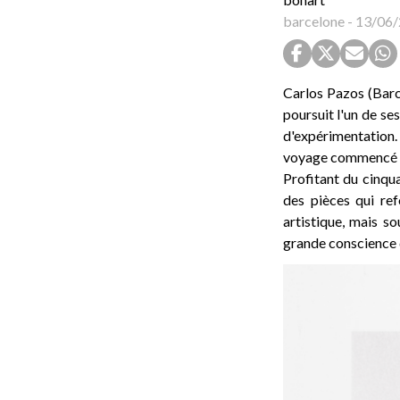
barcelone
-
13/06/
Carlos Pazos (Barce
poursuit l'un de se
d'expérimentation. 
voyage commencé il 
Profitant du cinqu
des pièces qui re
artistique, mais s
grande conscience 