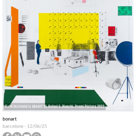
El col·leccionista absent III, Rafael G. Bianchi. Premi Pintura 2022
bonart
barcelone
-
12/06/25