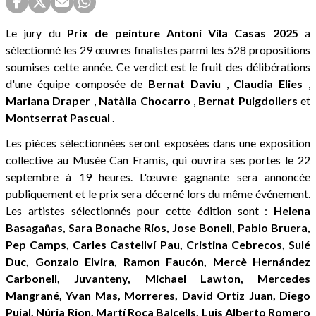
Le jury du
Prix de peinture Antoni Vila Casas 2025
a
sélectionné les 29 œuvres finalistes parmi les 528 propositions
soumises cette année. Ce verdict est le fruit des délibérations
d'une équipe composée de
Bernat
Daviu
,
Claudia
Elies
,
Mariana
Draper
,
Natàlia
Chocarro
,
Bernat
Puigdollers
et
Montserrat
Pascual
.
Les pièces sélectionnées seront exposées dans une exposition
collective au Musée Can Framis, qui ouvrira ses portes le 22
septembre à 19 heures. L'œuvre gagnante sera annoncée
publiquement et le prix sera décerné lors du même événement.
Les artistes sélectionnés pour cette édition sont :
Helena
Basagañas, Sara Bonache Ríos, Jose Bonell, Pablo Bruera,
Pep Camps, Carles Castellví Pau, Cristina Cebrecos, Sulé
Duc, Gonzalo Elvira, Ramon Faucón, Mercè Hernández
Carbonell, Juvanteny, Michael Lawton, Mercedes
Mangrané, Yvan Mas, Morreres, David Ortiz Juan, Diego
Pujal, Núria Rion, Martí Roca Balcells, Luis Alberto Romero