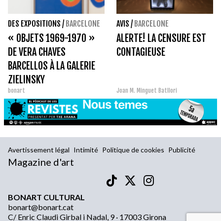
DES EXPOSITIONS
/
BARCELONE
AVIS
/
BARCELONE
« OBJETS 1969-1970 »
ALERTE! LA CENSURE EST
DE VERA CHAVES
CONTAGIEUSE
BARCELLOS À LA GALERIE
ZIELINSKY
bonart
Joan M. Minguet Batllori
Avertissement légal
Intimité
Politique de cookies
Publicité
Magazine d'art
BONART CULTURAL
bonart@bonart.cat
C/ Enric Claudi Girbal i Nadal, 9 · 17003 Girona