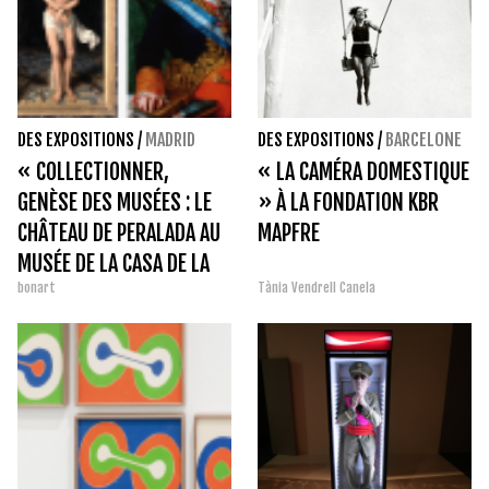
DES EXPOSITIONS
/
MADRID
DES EXPOSITIONS
/
BARCELONE
« COLLECTIONNER,
« LA CAMÉRA DOMESTIQUE
GENÈSE DES MUSÉES : LE
» À LA FONDATION KBR
CHÂTEAU DE PERALADA AU
MAPFRE
MUSÉE DE LA CASA DE LA
bonart
Tània Vendrell Canela
MONEDA »