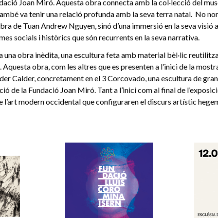
ndació Joan Miró. Aquesta obra connecta amb la col·lecció del muse
ambé va tenir una relació profunda amb la seva terra natal. No no
obra de Tuan Andrew Nguyen, sinó d’una immersió en la seva visió art
 socials i històrics que són recurrents en la seva narrativa.
 una obra inèdita, una escultura feta amb material bèl·lic reutilitza
n. Aquesta obra, com les altres que es presenten a l’inici de la mostr
nder Calder, concretament en el 3 Corcovado, una escultura de gra
ció de la Fundació Joan Miró. Tant a l’inici com al final de l’exposi
e l’art modern occidental que configuraren el discurs artístic hege