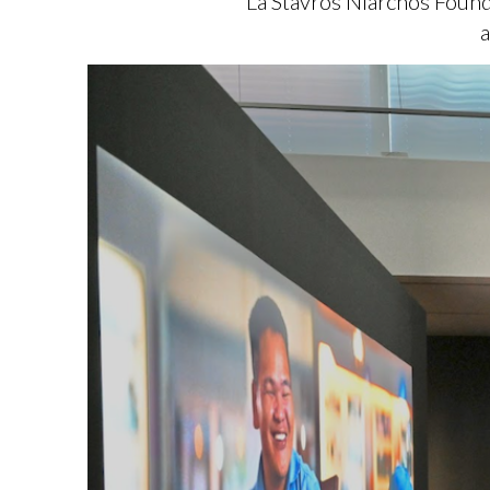
La Stavros Niarchos Founda
a