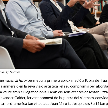
oto Pep Herrero
es viuen al futur
permet una primera aproximació a l’obra de Tua
na immersió en la seva visió artística i el seu compromís per aborda
a veure amb el llegat colonial i amb els seus efectes desestabilitza
lexander Calder, fervent oponent de la guerra del Vietnam, convida
sta nord-americà tan vinculat a Joan Miró i a Josep Lluís Sert i tan p