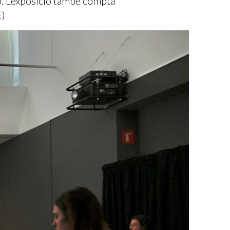
ó. L’exposició també compta
E)