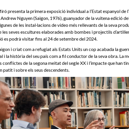
ró presenta la primera exposició individual a l’Estat espanyol de l’
Andrew Nguyen (Saigon, 1976), guanyador de la vuitena edició de
lgunes de les instal·lacions de vídeo més rellevants de la seva produ
 les seves escultures elaborades amb bombes i projectils d’artiller
ó es podrà visitar fins al 24 de setembre del 2024.
gon i criat com a refugiat als Estats Units un cop acabada la guerra
 i la història del seu país com a fil conductor de la seva obra. La m
s conflictes de la segona meitat del segle XX i l’impacte que han ti
n patit i sobre els seus descendents.