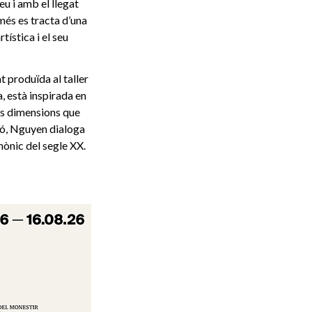
u i amb el llegat
més es tracta d’una
ística i el seu
t produïda al taller
a, està inspirada en
ns dimensions que
ció, Nguyen dialoga
mònic del segle XX.