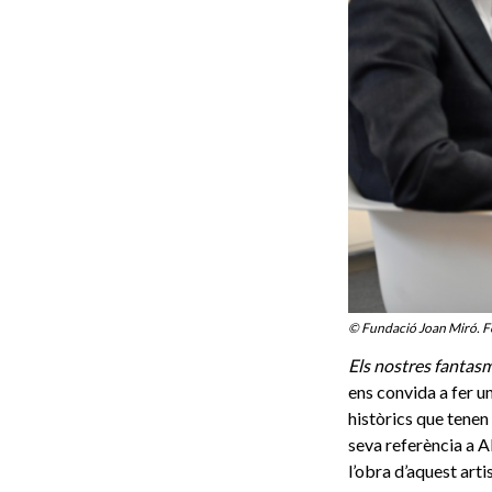
© Fundació Joan Miró. F
Els nostres fantasm
ens convida a fer u
històrics que tenen 
seva referència a A
l’obra d’aquest arti