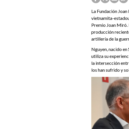
La Fundación Joan M
vietnamita-estadou
Premio Joan Miró. L
producción recient
artillería de la gu
Nguyen, nacido en 
utiliza su experien
la intersección ent
los han sufrido y s