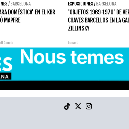
ONES
/
BARCELONA
EXPOSICIONES
/
BARCELONA
ARA DOMÉSTICA' EN EL KBR
'OBJETOS 1969-1970' DE VE
IÓ MAPFRE
CHAVES BARCELLOS EN LA GA
ZIELINSKY
ll Canela
bonart