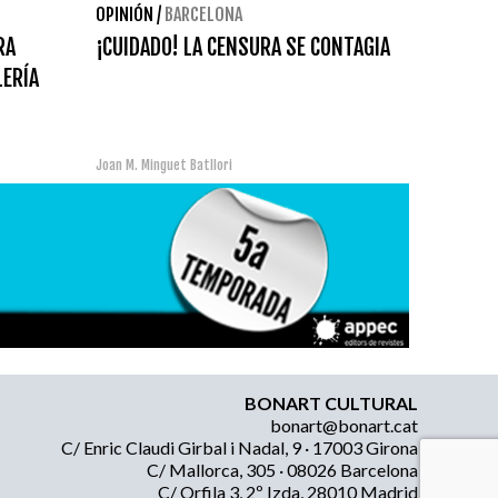
OPINIÓN
/
BARCELONA
RA
¡CUIDADO! LA CENSURA SE CONTAGIA
LERÍA
Joan M. Minguet Batllori
BONART CULTURAL
bonart@bonart.cat
C/ Enric Claudi Girbal i Nadal, 9 · 17003 Girona
C/ Mallorca, 305 · 08026 Barcelona
C/ Orfila 3, 2º Izda, 28010 Madrid