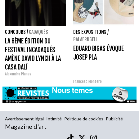
CONCOURS
/
CADAQUÉS
DES EXPOSITIONS
/
PALAFRUGELL
LA 6ÈME ÉDITION DU
EDUARD BIGAS ÉVOQUE
FESTIVAL INCADAQUÉS
JOSEP PLA
AMÈNE DAVID LYNCH À LA
CASA DALÍ
Alexandra Planas
Francesc Montero
Avertissement légal
Intimité
Politique de cookies
Publicité
Magazine d'art