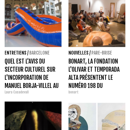
ENTRETIENS
/
BARCELONE
NOUVELLES
/
PARE-BRISE
QUEL EST L'AVIS DU
BONART, LA FONDATION
SECTEUR CULTUREL SUR
L'OLIVAR ET TEMPORADA
L'INCORPORATION DE
ALTA PRÉSENTENT LE
MANUEL BORJA-VILLEL AU
NUMÉRO 198 DU
Laura Casadevall
bonart
MINISTÈRE DE LA CULTURE
MAGAZINE