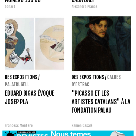
bonart
Alexandra Planas
MAGAZINE
DES EXPOSITIONS
/
DES EXPOSITIONS
/
CALDES
PALAFRUGELL
D'ESTRAC
EDUARD BIGAS ÉVOQUE
"PICASSO ET LES
JOSEP PLA
ARTISTES CATALANS" À LA
FONDATION PALAU
Francesc Montero
Ramon Casalé