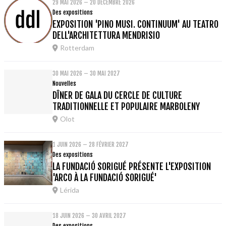
29 MAI 2026 – 20 DÉCEMBRE 2026
Des expositions
EXPOSITION 'PINO MUSI. CONTINUUM' AU TEATRO
DELL'ARCHITETTURA MENDRISIO
Rotterdam
30 MAI 2026 – 30 MAI 2027
Nouvelles
DÎNER DE GALA DU CERCLE DE CULTURE
TRADITIONNELLE ET POPULAIRE MARBOLENY
Olot
1 JUIN 2026 – 28 FÉVRIER 2027
Des expositions
LA FUNDACIÓ SORIGUÉ PRÉSENTE L'EXPOSITION
'ARCO À LA FUNDACIÓ SORIGUÉ'
Lérida
18 JUIN 2026 – 30 AVRIL 2027
Des expositions