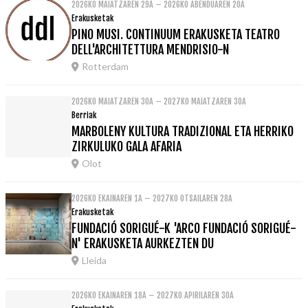
2026KO MAIATZAREN 29A – 2026KO ABENDUAREN 20A
Erakusketak
PINO MUSI. CONTINUUM ERAKUSKETA TEATRO
DELL'ARCHITETTURA MENDRISIO-N
Rotterdam
2026KO MAIATZAREN 30A – 2027KO MAIATZAREN 30A
Berriak
MARBOLENY KULTURA TRADIZIONAL ETA HERRIKO
ZIRKULUKO GALA AFARIA
Olot
2026KO EKAINAREN 1A – 2027KO OTSAILAREN 28A
Erakusketak
FUNDACIÓ SORIGUÉ-K 'ARCO FUNDACIÓ SORIGUÉ-
N' ERAKUSKETA AURKEZTEN DU
Lleida
2026KO EKAINAREN 18A – 2027KO APIRILAREN 30A