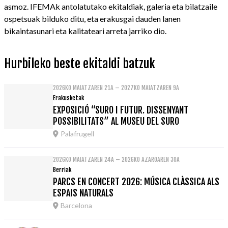
asmoz. IFEMAk antolatutako ekitaldiak, galeria eta bilatzaile
ospetsuak bilduko ditu, eta erakusgai dauden lanen
bikaintasunari eta kalitateari arreta jarriko dio.
Hurbileko beste ekitaldi batzuk
2026KO MAIATZAREN 21A – 2027KO MAIATZAREN 9A
Erakusketak
EXPOSICIÓ “SURO I FUTUR. DISSENYANT
POSSIBILITATS” AL MUSEU DEL SURO
Palafrugell
2026KO MAIATZAREN 24A – 2026KO AZAROAREN 30A
Berriak
PARCS EN CONCERT 2026: MÚSICA CLÀSSICA ALS
ESPAIS NATURALS
Barcelona