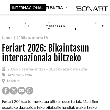
INTERNACIONAL
EUSKERA
Agenda
/
2026ko azaroaren 12a
Feriart 2026: Bikaintasun
internazionala biltzeko
2026ko azaroaren 12a – 2026ko azaroaren 20a
Arte merkatua
Madrid
Feriart 2026, arte-merkatua biltzen duen feriak, Madrilen
ospatuko da, nazioarteko bilatzaile handiak erakartzeko