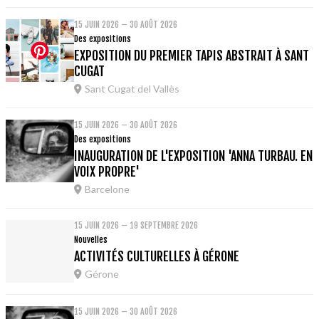
15 JUIN 2026 – 30 AOÛT 2026
Des expositions
EXPOSITION DU PREMIER TAPIS ABSTRAIT À SANT
CUGAT
Sant Cugat del Vallès
15 JUIN 2026 – 30 AOÛT 2026
Des expositions
INAUGURATION DE L'EXPOSITION 'ANNA TURBAU. EN
VOIX PROPRE'
Barcelone
15 JUIN 2026 – 19 SEPTEMBRE 2026
Nouvelles
ACTIVITÉS CULTURELLES À GÉRONE
Gérone
15 JUIN 2026 – 30 AOÛT 2026