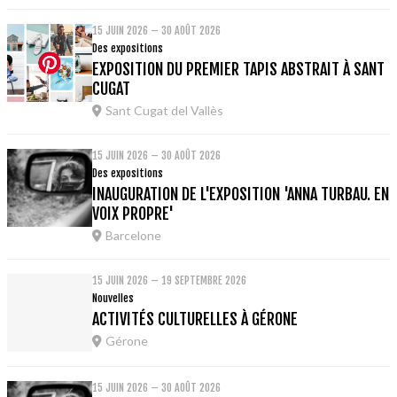
15 JUIN 2026 – 30 AOÛT 2026
Des expositions
EXPOSITION DU PREMIER TAPIS ABSTRAIT À SANT
CUGAT
Sant Cugat del Vallès
15 JUIN 2026 – 30 AOÛT 2026
Des expositions
INAUGURATION DE L'EXPOSITION 'ANNA TURBAU. EN
VOIX PROPRE'
Barcelone
15 JUIN 2026 – 19 SEPTEMBRE 2026
Nouvelles
ACTIVITÉS CULTURELLES À GÉRONE
Gérone
15 JUIN 2026 – 30 AOÛT 2026