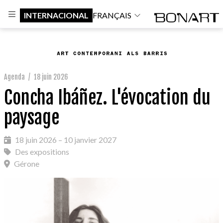
INTERNACIONAL
FRANÇAIS
Agenda
/
18 juin 2026
Concha Ibáñez. L'évocation du
paysage
18 juin 2026 – 10 janvier 2027
Des expositions
Gérone