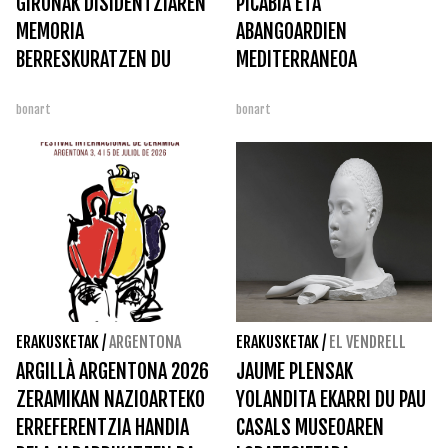
GIRONAK DISIDENTZIAREN
PICABIA ETA
MEMORIA
ABANGOARDIEN
BERRESKURATZEN DU
MEDITERRANEOA
bonart
bonart
ERAKUSKETAK
/
ARGENTONA
ERAKUSKETAK
/
EL VENDRELL
ARGILLÀ ARGENTONA 2026
JAUME PLENSAK
ZERAMIKAN NAZIOARTEKO
YOLANDITA EKARRI DU PAU
ERREFERENTZIA HANDIA
CASALS MUSEOAREN