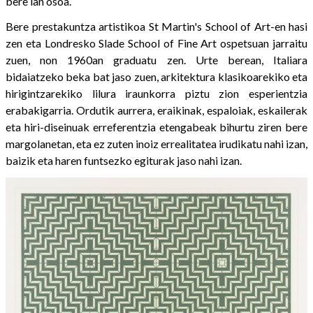
bere lan osoa.
Bere prestakuntza artistikoa St Martin's School of Art-en hasi
zen eta Londresko Slade School of Fine Art ospetsuan jarraitu
zuen, non 1960an graduatu zen. Urte berean, Italiara
bidaiatzeko beka bat jaso zuen, arkitektura klasikoarekiko eta
hirigintzarekiko lilura iraunkorra piztu zion esperientzia
erabakigarria. Ordutik aurrera, eraikinak, espaloiak, eskailerak
eta hiri-diseinuak erreferentzia etengabeak bihurtu ziren bere
margolanetan, eta ez zuten inoiz errealitatea irudikatu nahi izan,
baizik eta haren funtsezko egiturak jaso nahi izan.