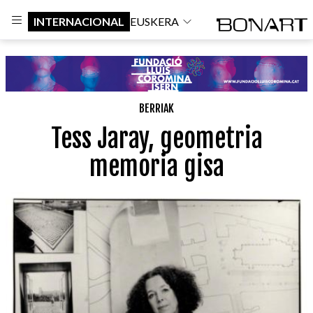
INTERNACIONAL
EUSKERA
BERRIAK
Tess Jaray, geometria
memoria gisa