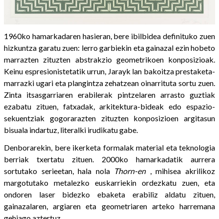
1960ko hamarkadaren hasieran, bere ibilbidea definituko zuen
hizkuntza garatu zuen: lerro garbiekin eta gainazal ezin hobeto
marrazten zituzten abstrakzio geometrikoen konposizioak.
Keinu espresionistetatik urrun, Jarayk lan bakoitza prestaketa-
marrazki ugari eta plangintza zehatzean oinarrituta sortu zuen.
Zinta itsasgarriaren erabilerak pintzelaren arrasto guztiak
ezabatu zituen, fatxadak, arkitektura-bideak edo espazio-
sekuentziak gogorarazten zituzten konposizioen argitasun
bisuala indartuz, literalki irudikatu gabe.
Denborarekin, bere ikerketa formalak material eta teknologia
berriak txertatu zituen. 2000ko hamarkadatik aurrera
sortutako serieetan, hala nola
Thorn-en
, mihisea akrilikoz
margotutako metalezko euskarriekin ordezkatu zuen, eta
ondoren laser bidezko ebaketa erabiliz aldatu zituen,
gainazalaren, argiaren eta geometriaren arteko harremana
gehiago aztertuz.