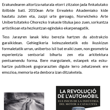
Erakundearen aitortza naturala etorri zitzaion jada finkatutako
ibilbide bati. 2010ean Arte Errealeko Akademiako kide
hautatu zuten eta, zazpi urte geroago, Norwicheko Arte
Unibertsitateko Ohorezko Irakasle titulua jaso zuen, sorkuntza
artistikoan eta hezkuntzan egindako ekarpenagatik.
Tess Jarayren lanak leku berezia hartzen du abstrakzio
garaikidean. Gehiegikeria keinuzaleetatik edo ikuskizun
formaletatik urrun, unibertso isil bat eraiki zuen, non geometria
esperientzia sentsorial bihurtu zen eta arkitektura
pentsamendu forma. Bere margolanek, estanpek eta esku-
hartze publikoek gogorarazten digute lerro zehatzenek ere
emozioa, memoria eta denbora izan ditzaketela.