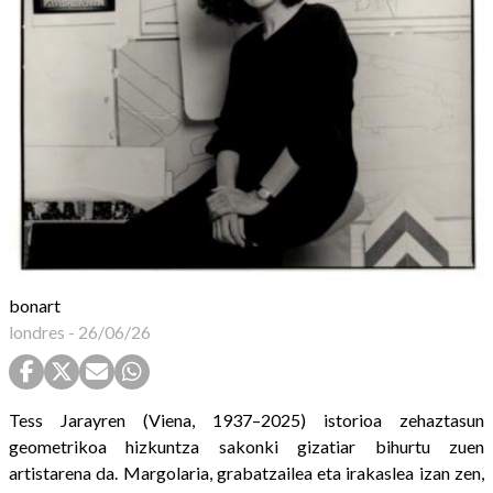
bonart
londres
-
26/06/26
Tess Jarayren (Viena, 1937–2025) istorioa zehaztasun
geometrikoa hizkuntza sakonki gizatiar bihurtu zuen
artistarena da. Margolaria, grabatzailea eta irakaslea izan zen,