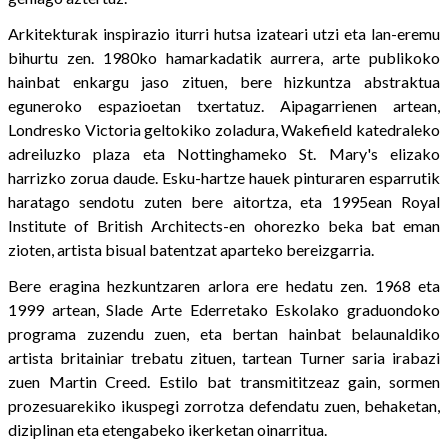
Arkitekturak inspirazio iturri hutsa izateari utzi eta lan-eremu
bihurtu zen. 1980ko hamarkadatik aurrera, arte publikoko
hainbat enkargu jaso zituen, bere hizkuntza abstraktua
eguneroko espazioetan txertatuz. Aipagarrienen artean,
Londresko Victoria geltokiko zoladura, Wakefield katedraleko
adreiluzko plaza eta Nottinghameko St. Mary's elizako
harrizko zorua daude. Esku-hartze hauek pinturaren esparrutik
haratago sendotu zuten bere aitortza, eta 1995ean Royal
Institute of British Architects-en ohorezko beka bat eman
zioten, artista bisual batentzat aparteko bereizgarria.
Bere eragina hezkuntzaren arlora ere hedatu zen. 1968 eta
1999 artean, Slade Arte Ederretako Eskolako graduondoko
programa zuzendu zuen, eta bertan hainbat belaunaldiko
artista britainiar trebatu zituen, tartean Turner saria irabazi
zuen Martin Creed. Estilo bat transmititzeaz gain, sormen
prozesuarekiko ikuspegi zorrotza defendatu zuen, behaketan,
diziplinan eta etengabeko ikerketan oinarritua.