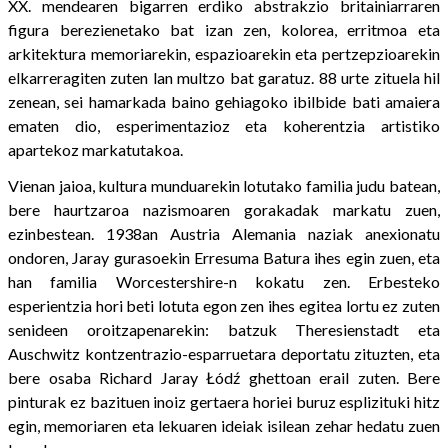
XX. mendearen bigarren erdiko abstrakzio britainiarraren
figura berezienetako bat izan zen, kolorea, erritmoa eta
arkitektura memoriarekin, espazioarekin eta pertzepzioarekin
elkarreragiten zuten lan multzo bat garatuz. 88 urte zituela hil
zenean, sei hamarkada baino gehiagoko ibilbide bati amaiera
ematen dio, esperimentazioz eta koherentzia artistiko
apartekoz markatutakoa.
Vienan jaioa, kultura munduarekin lotutako familia judu batean,
bere haurtzaroa nazismoaren gorakadak markatu zuen,
ezinbestean. 1938an Austria Alemania naziak anexionatu
ondoren, Jaray gurasoekin Erresuma Batura ihes egin zuen, eta
han familia Worcestershire-n kokatu zen. Erbesteko
esperientzia hori beti lotuta egon zen ihes egitea lortu ez zuten
senideen oroitzapenarekin: batzuk Theresienstadt eta
Auschwitz kontzentrazio-esparruetara deportatu zituzten, eta
bere osaba Richard Jaray Łódź ghettoan erail zuten. Bere
pinturak ez bazituen inoiz gertaera horiei buruz esplizituki hitz
egin, memoriaren eta lekuaren ideiak isilean zehar hedatu zuen