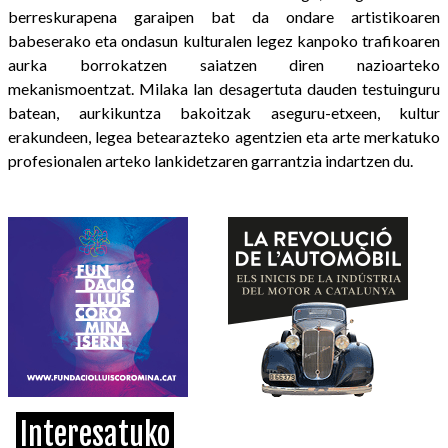
berreskurapena garaipen bat da ondare artistikoaren
babeserako eta ondasun kulturalen legez kanpoko trafikoaren
aurka borrokatzen saiatzen diren nazioarteko
mekanismoentzat. Milaka lan desagertuta dauden testuinguru
batean, aurkikuntza bakoitzak aseguru-etxeen, kultur
erakundeen, legea betearazteko agentzien eta arte merkatuko
profesionalen arteko lankidetzaren garrantzia indartzen du.
Interesatuko