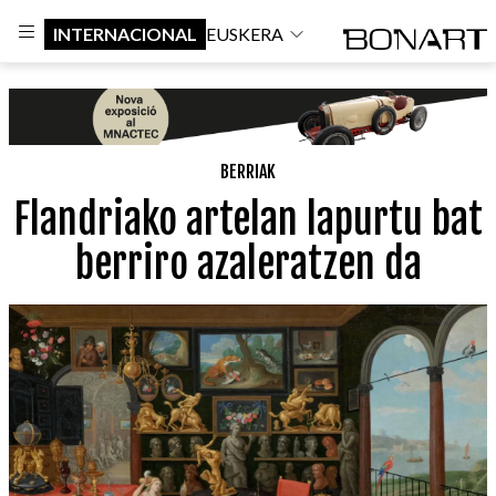
INTERNACIONAL
EUSKERA
BERRIAK
Flandriako artelan lapurtu bat
berriro azaleratzen da