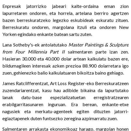
Enpresak jatorrizko jabeari kalte-ordaina eman zion
lapurretaren ondoren, eta horrela, artelana berriro agertzen
bazen berreskuratzeko legezko eskubideak eskuratu zituen.
Berreskuratu ondoren, margolana itzuli eta ondoren New
Yorken egindako enkante batean sartu zuten.
Lana Sotheby's-ek antolatutako
Master Paintings & Sculpture
from Four Millennia Part II
salmentaren parte izan zen.
Hasieran 30.000 eta 40.000 dolar artean kalkulatu bazen ere,
bildumagileen interesak azken prezioa 88.900 dolarretara igo
zuen, gehienezko balio kalkulatuaren bikoitza baino gehiago.
James Ratclifferentzat, Art Loss Register-eko Berreskuratzeen
zuzendariarentzat, kasu hau adibide bikaina da lapurtutako
lanak datu-base espezializatuetan erregistratzearen
erabilgarritasunaren inguruan. Era berean, enkante-etxe
nagusiek eta merkatu-agenteek egiten dituzten jatorri-
egiaztapenek duten funtsezko zeregina azpimarratu zuen.
Salmentaren arrakasta ekonomikoaz harago, margolan honen