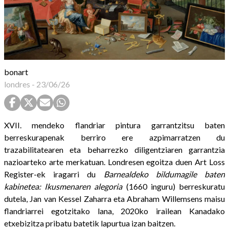
bonart
londres
-
23/06/26
XVII. mendeko flandriar pintura garrantzitsu baten
berreskurapenak berriro ere azpimarratzen du
trazabilitatearen eta beharrezko diligentziaren garrantzia
nazioarteko arte merkatuan. Londresen egoitza duen Art Loss
Register-ek iragarri du
Barnealdeko bildumagile baten
kabinetea: Ikusmenaren alegoria
(1660 inguru) berreskuratu
dutela, Jan van Kessel Zaharra eta Abraham Willemsens maisu
flandriarrei egotzitako lana, 2020ko irailean Kanadako
etxebizitza pribatu batetik lapurtua izan baitzen.