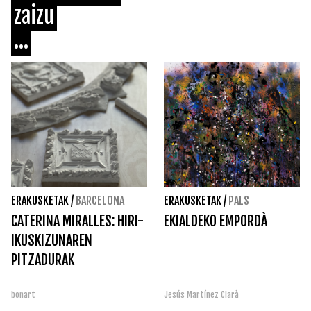
zaizu
...
ERAKUSKETAK
/
BARCELONA
ERAKUSKETAK
/
PALS
CATERINA MIRALLES: HIRI-
EKIALDEKO EMPORDÀ
IKUSKIZUNAREN
PITZADURAK
bonart
Jesús Martínez Clarà