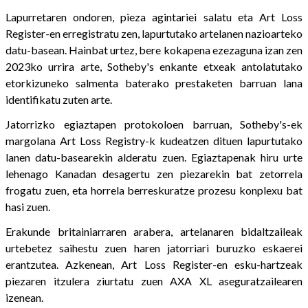
Lapurretaren ondoren, pieza agintariei salatu eta Art Loss
Register-en erregistratu zen, lapurtutako artelanen nazioarteko
datu-basean. Hainbat urtez, bere kokapena ezezaguna izan zen
2023ko urrira arte, Sotheby's enkante etxeak antolatutako
etorkizuneko salmenta baterako prestaketen barruan lana
identifikatu zuten arte.
Jatorrizko egiaztapen protokoloen barruan, Sotheby's-ek
margolana Art Loss Registry-k kudeatzen dituen lapurtutako
lanen datu-basearekin alderatu zuen. Egiaztapenak hiru urte
lehenago Kanadan desagertu zen piezarekin bat zetorrela
frogatu zuen, eta horrela berreskuratze prozesu konplexu bat
hasi zuen.
Erakunde britainiarraren arabera, artelanaren bidaltzaileak
urtebetez saihestu zuen haren jatorriari buruzko eskaerei
erantzutea. Azkenean, Art Loss Register-en esku-hartzeak
piezaren itzulera ziurtatu zuen AXA XL aseguratzailearen
izenean.