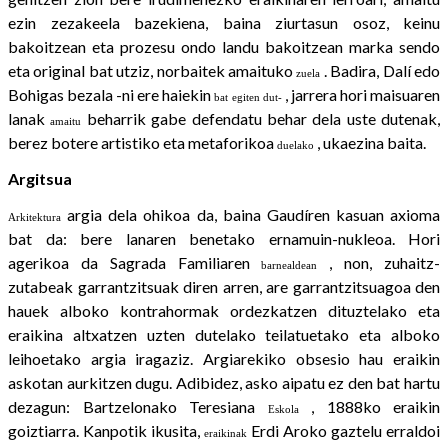
ezin zezakeela bazekiena, baina ziurtasun osoz, keinu
bakoitzean eta prozesu ondo landu bakoitzean marka sendo
eta original bat utziz, norbaitek amaituko
. Badira, Dalí edo
zuela
Bohigas bezala -ni ere haiekin
, jarrera hori maisuaren
bat egiten dut-
lanak
beharrik gabe defendatu behar dela uste dutenak,
amaitu
berez botere artistiko eta metaforikoa
, ukaezina baita.
duelako
Argitsua
argia dela ohikoa da, baina Gaudíren kasuan axioma
Arkitektura
bat da: bere lanaren benetako ernamuin-nukleoa. Hori
agerikoa da Sagrada Familiaren
, non, zuhaitz-
barnealdean
zutabeak garrantzitsuak diren arren, are garrantzitsuagoa den
hauek alboko kontrahormak ordezkatzen dituztelako eta
eraikina altxatzen uzten dutelako teilatuetako eta alboko
leihoetako argia iragaziz. Argiarekiko obsesio hau eraikin
askotan aurkitzen dugu. Adibidez, asko aipatu ez den bat hartu
dezagun: Bartzelonako Teresiana
, 1888ko eraikin
Eskola
goiztiarra. Kanpotik ikusita,
Erdi Aroko gaztelu erraldoi
eraikinak