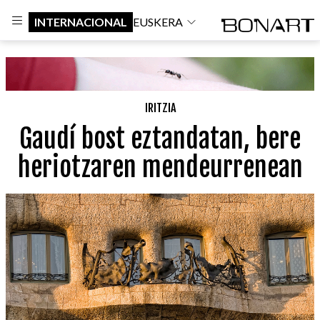
INTERNACIONAL
EUSKERA
IRITZIA
Gaudí bost eztandatan, bere
heriotzaren mendeurrenean