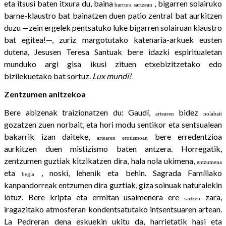
eta itsusi baten itxura du, baina
, bigarren solairuko
barrura
sartzean
barne-klaustro bat bainatzen duen patio zentral bat aurkitzen
duzu —zein ergelek pentsatuko luke bigarren solairuan klaustro
bat egitea!—, zuriz margotutako katenaria-arkuek eusten
dutena, Jesusen Teresa Santuak bere idazki espiritualetan
munduko argi gisa ikusi zituen etxebizitzetako edo
bizilekuetako bat sortuz.
Lux mundi!
Zentzumen anitzekoa
Bere abizenak traizionatzen du: Gaudí,
bidez
artearen
nolabait
gozatzen zuen norbait, eta hori modu sentikor eta sentsualean
bakarrik izan daiteke,
bere erredentzioa
artearen
erotismoan
aurkitzen duen mistizismo baten antzera. Horregatik,
zentzumen guztiak kitzikatzen dira, hala nola ukimena,
entzumena
eta
, noski, lehenik eta behin. Sagrada Famíliako
begia
kanpandorreak entzumen dira guztiak, giza soinuak naturalekin
lotuz. Bere kripta eta ermitan usaimenera ere
zara,
sartzen
iragazitako atmosferan kondentsatutako intsentsuaren artean.
La Pedreran dena eskuekin ukitu da, harrietatik hasi eta