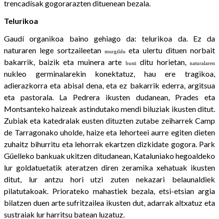
trencadísak gogorarazten dituenean bezala.
Telurikoa
Gaudí organikoa baino gehiago da: telurikoa da. Ez da
naturaren lege sortzaileetan
eta ulertu dituen norbait
murgildu
bakarrik, baizik eta muinera arte
ditu horietan,
busti
naturalaren
nukleo germinalarekin konektatuz, hau ere tragikoa,
adierazkorra eta abisal dena, eta ez bakarrik ederra, argitsua
eta pastorala. La Pedrera ikusten dudanean, Prades eta
Montsanteko haizeak astindutako mendi biluziak ikusten ditut.
Zubiak eta katedralak eusten dituzten zutabe zeiharrek Camp
de Tarragonako uholde, haize eta lehorteei aurre egiten dieten
zuhaitz bihurritu eta lehorrak ekartzen dizkidate gogora. Park
Güelleko bankuak ukitzen ditudanean, Kataluniako hegoaldeko
lur goldatuetatik ateratzen diren zeramika xehatuak ikusten
ditut, lur antzu hori utzi zuten nekazari belaunaldiek
pilatutakoak. Priorateko mahastiek bezala, etsi-etsian argia
bilatzen duen arte sufritzailea ikusten dut, adarrak altxatuz eta
sustraiak lur harritsu batean luzatuz.