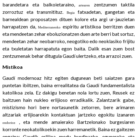
barandetara eta balkoietaraino,
zentzumen taktila
artearen
zorroztuz eta transmitituz.
fatxadetan, gangetan eta
Begia
barnealdean proposatzen dituen kolore eta argi ur-jauzietan
harrapatzen da,
espiritu artistikoa berritzen duen
Mediterraneoko
eta mendeetan zehar eboluzionatzen duen arte berri bat sortuz,
mendeetan zehar neobarroko, neogotiko edo neoklasiko frijitu
eta txuletatan harrapatuta egon baita. Dalík esan zuen bost
zentzumenak behar ditugula Gaudí ulertzeko, eta arrazoi zuen.
Mistikoa
Gaudí modernoaz hitz egiten dugunean beti saiatzen gara
puntetan ibiltzen, baina errealitatea da Gaudí fundamentalista
katolikoa zela. Ez dakigu benetan nola lortu zuen, Reusek ez
baitzuen hain nukleo erlijioso erradikalik. Zalantzarik gabe,
mistizismo hori bere nortasunetik zetorren, bere arimaren
altzariak erlijioarekin kontaktuan jartzeko egokitu izanaren
, eta mende amaierako Bartzelonako burgesiaren
ondorioz
korronte neokatolikoekin zuen harremanetik. Baina ez gaitezen
engaina: Gaudík erlijioa modu burdinazko, eguneroko eta