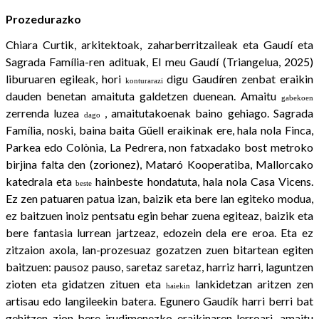
Prozedurazko
Chiara Curtik, arkitektoak, zaharberritzaileak eta Gaudí eta
Sagrada Família-ren adituak, El meu Gaudí (Triangelua, 2025)
liburuaren egileak, hori
digu Gaudíren zenbat eraikin
konturarazi
dauden benetan amaituta galdetzen duenean. Amaitu
gabekoen
zerrenda luzea
, amaitutakoenak baino gehiago. Sagrada
dago
Família, noski, baina baita Güell eraikinak ere, hala nola Finca,
Parkea edo Colònia, La Pedrera, non fatxadako bost metroko
birjina falta den (zorionez), Mataró Kooperatiba, Mallorcako
katedrala eta
hainbeste hondatuta, hala nola Casa Vicens.
beste
Ez zen patuaren patua izan, baizik eta bere lan egiteko modua,
ez baitzuen inoiz pentsatu egin behar zuena egiteaz, baizik eta
bere fantasia lurrean jartzeaz, edozein dela ere eroa. Eta ez
zitzaion axola, lan-prozesuaz gozatzen zuen bitartean egiten
baitzuen: pausoz pauso, saretaz saretaz, harriz harri, laguntzen
zioten eta gidatzen zituen eta
lankidetzan aritzen zen
haiekin
artisau edo langileekin batera. Egunero Gaudík harri berri bat
gehitzen zion bere irudimenezko eraikinaren lerroari, amaitu