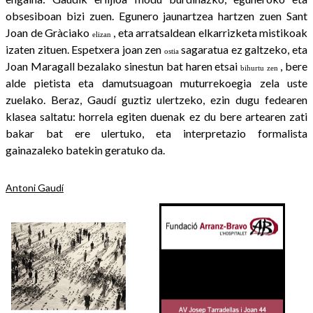
obsesiboan bizi zuen. Egunero jaunartzea hartzen zuen Sant
Joan de Gràciako
, eta arratsaldean elkarrizketa mistikoak
elizan
izaten zituen. Espetxera joan zen
sagaratua ez galtzeko, eta
ostia
Joan Maragall bezalako sinestun bat haren etsai
, bere
bihurtu zen
alde pietista eta damutsuagoan muturrekoegia zela uste
zuelako. Beraz, Gaudí guztiz ulertzeko, ezin dugu fedearen
klasea saltatu: horrela egiten duenak ez du bere artearen zati
bakar bat ere ulertuko, eta interpretazio formalista
gainazaleko batekin geratuko da.
Antoni Gaudí