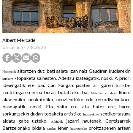
Albert Mercadé
barcelona
-
23/06/26
aitortzen dut: beti saiatu izan naiz Gaudíren irudiarekin
Hasieratik
-topaketa saihesten. Adeitsu izateagatik, noski. A priori
saiakera
ideiengatik ere bai. Can Fangan jasaten ari garen turista-
zentrifugaren errua berari botatzeko, bai.
liburu
Metatzen ari diren
akademiko, neokatoliko, neozientifiko edo retrodiseinukoen
basoagatik, noski. Eta baita ere, eta batez ere, haren
sorkuntzekin dudan topaketa artistiko
sentikortasuna
hutsarekiko
aldatu gabe uzteko,
jazarri nautenak, Cortázarrek
txikitatik
Bartzelonako bidaia
lehen
oroitzapenen artean
bateko
haurtzaroko