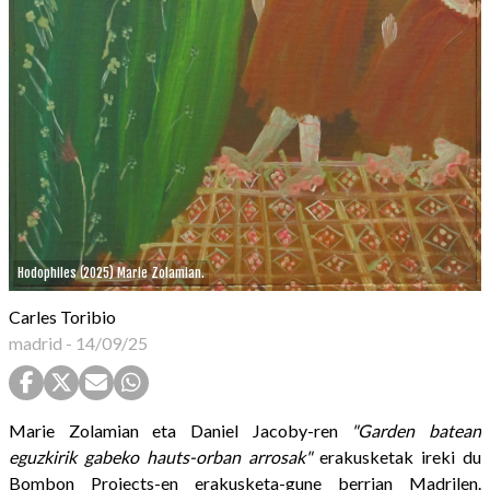
Hodophiles (2025) Marie Zolamian.
Carles Toribio
madrid
-
14/09/25
Marie Zolamian eta Daniel Jacoby-ren
"Garden batean
eguzkirik gabeko hauts-orban arrosak"
erakusketak ireki du
Bombon Projects-en erakusketa-gune berrian Madrilen.