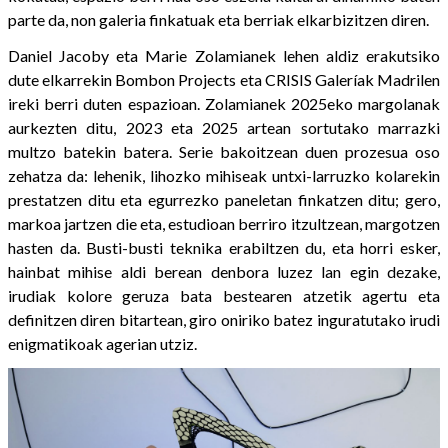
parte da, non galeria finkatuak eta berriak elkarbizitzen diren.
Daniel Jacoby eta Marie Zolamianek lehen aldiz erakutsiko
dute elkarrekin Bombon Projects eta CRISIS Galeríak Madrilen
ireki berri duten espazioan. Zolamianek 2025eko margolanak
aurkezten ditu, 2023 eta 2025 artean sortutako marrazki
multzo batekin batera. Serie bakoitzean duen prozesua oso
zehatza da: lehenik, lihozko mihiseak untxi-larruzko kolarekin
prestatzen ditu eta egurrezko paneletan finkatzen ditu; gero,
markoa jartzen die eta, estudioan berriro itzultzean, margotzen
hasten da. Busti-busti teknika erabiltzen du, eta horri esker,
hainbat mihise aldi berean denbora luzez lan egin dezake,
irudiak kolore geruza bata bestearen atzetik agertu eta
definitzen diren bitartean, giro oniriko batez inguratutako irudi
enigmatikoak agerian utziz.