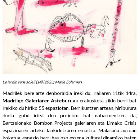
Le jardin sans soleil (14) (2023) Marie Zolamian.
Madrilek bere arte denboraldia ireki du: irailaren 11tik 14ra,
Madrilgo Galeriaren Asteburuak
erakusketa ziklo berri bat
irekiko du hiriko 55 espaziotan. Berrikuntzen artean, hiriburura
duela gutxi iritsi den proiektu bat nabarmentzen da,
Bartzelonako Bombon Projects galeriaren eta Limako Crisis
espazioaren arteko lankidetzaren emaitza. Malasaña auzoan
kokatua, espazio berri hau oso eszena kultural dinamiko baten