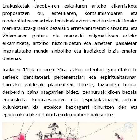
Erakusketak Jacoby-ren eskulturen arteko elkarrizketa
proposatzen du, estetikaren, kontsumismoaren eta
modernitatearen arteko tentsioak aztertzen dituztenak Limako
merkataritza-guneak bezalako erreferentzietatik abiatuta, eta
Zolamianen pintura eta marrazki enigmatikoen arteko
elkarrizketa, artxibo historikoetan eta ametsen paisaietan
inspiratutako mundu sinboliko eta irudizkoei bizia ematen
dietenak.
Irailaren 11tik urriaren 31ra, azken urteotan garatutako bi
serieek identitateari, pertenentziari eta espiritualtasunari
buruzko galderak planteatzen dituzte, hizkuntza formal
desberdin baina osagarrien bidez. Izenburuak dioen bezala,
erakusketa kontraesanaren eta espekulazioaren artean
kulunkatzen da, etxekoa kezkagarri bihurtzen den eta
egunerokoa fikzio bihurtzen den unibertsoak sortuz.