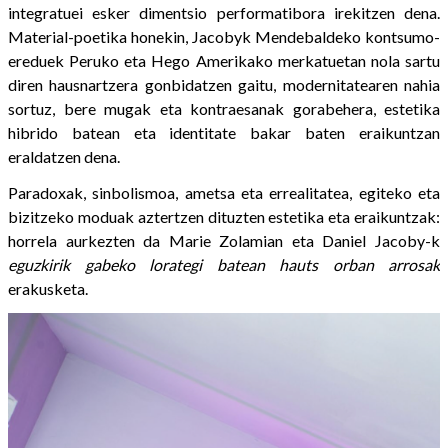
integratuei esker dimentsio performatibora irekitzen dena.
Material-poetika honekin, Jacobyk Mendebaldeko kontsumo-
ereduek Peruko eta Hego Amerikako merkatuetan nola sartu
diren hausnartzera gonbidatzen gaitu, modernitatearen nahia
sortuz, bere mugak eta kontraesanak gorabehera, estetika
hibrido batean eta identitate bakar baten eraikuntzan
eraldatzen dena.
Paradoxak, sinbolismoa, ametsa eta errealitatea, egiteko eta
bizitzeko moduak aztertzen dituzten estetika eta eraikuntzak:
horrela aurkezten da Marie Zolamian eta Daniel Jacoby-k
eguzkirik gabeko lorategi batean hauts orban arrosak
erakusketa.