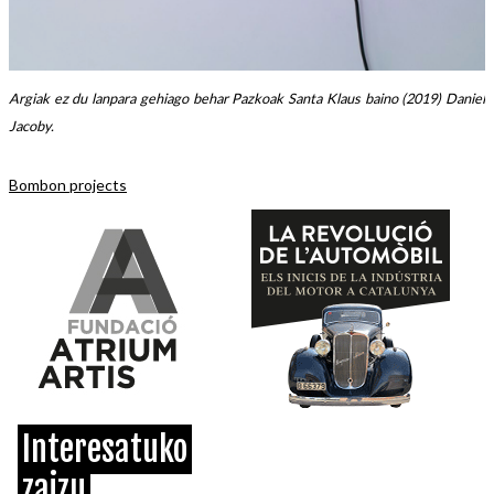
Argiak ez du lanpara gehiago behar Pazkoak Santa Klaus baino (2019) Daniel
Jacoby.
Bombon projects
Interesatuko
zaizu