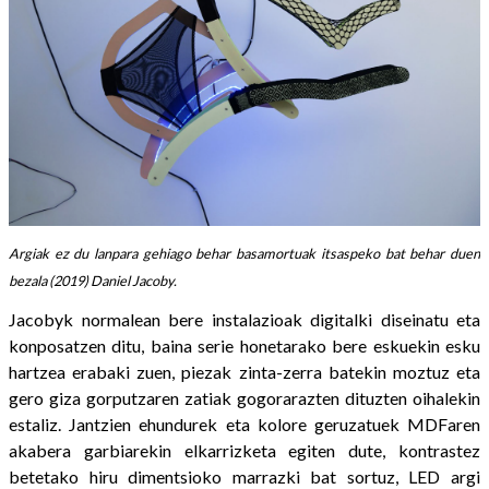
Argiak ez du lanpara gehiago behar basamortuak itsaspeko bat behar duen
bezala (2019) Daniel Jacoby.
Jacobyk normalean bere instalazioak digitalki diseinatu eta
konposatzen ditu, baina serie honetarako bere eskuekin esku
hartzea erabaki zuen, piezak zinta-zerra batekin moztuz eta
gero giza gorputzaren zatiak gogorarazten dituzten oihalekin
estaliz. Jantzien ehundurek eta kolore geruzatuek MDFaren
akabera garbiarekin elkarrizketa egiten dute, kontrastez
betetako hiru dimentsioko marrazki bat sortuz, LED argi