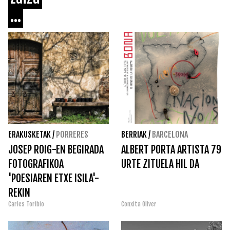
...
ERAKUSKETAK
/
PORRERES
BERRIAK
/
BARCELONA
JOSEP ROIG-EN BEGIRADA
ALBERT PORTA ARTISTA 79
FOTOGRAFIKOA
URTE ZITUELA HIL DA
'POESIAREN ETXE ISILA'-
REKIN
Carles Toribio
Conxita Oliver