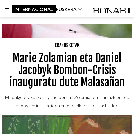
INTERNACIONAL
EUSKERA
ERAKUSKETAK
Marie Zolamian eta Daniel
Jacobyk Bombon-Crisis
inauguratu dute Malasañan
Madrilgo erakusketa-gune berrian Zolamianen marrazkien eta
Jacobyren instalazioen arteko elkarrizketa artistikoa.