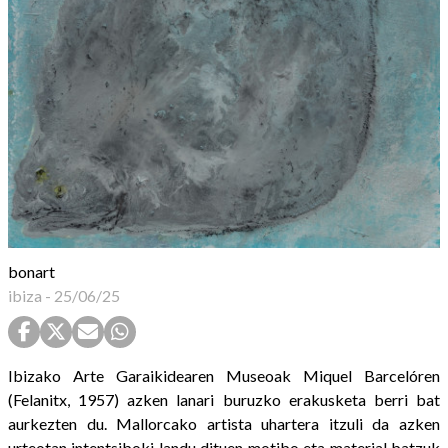
bonart
ibiza
-
25/06/25
Ibizako Arte Garaikidearen Museoak Miquel Barcelóren
(Felanitx, 1957) azken lanari buruzko erakusketa berri bat
aurkezten du. Mallorcako artista uhartera itzuli da azken
urteotan intentsiboki landu dituen motibo eta material batzuk