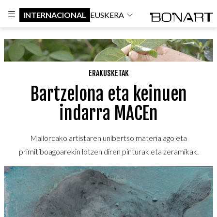
INTERNACIONAL
EUSKERA
ERAKUSKETAK
Bartzelona eta keinuen
indarra MACEn
Mallorcako artistaren unibertso materialago eta
primitiboagoarekin lotzen diren pinturak eta zeramikak.