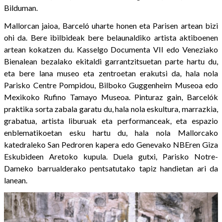
Bilduman.
Mallorcan jaioa, Barceló uharte honen eta Parisen artean bizi
ohi da. Bere ibilbideak bere belaunaldiko artista aktiboenen
artean kokatzen du. Kasselgo Documenta VII edo Veneziako
Bienalean bezalako ekitaldi garrantzitsuetan parte hartu du,
eta bere lana museo eta zentroetan erakutsi da, hala nola
Parisko Centre Pompidou, Bilboko Guggenheim Museoa edo
Mexikoko Rufino Tamayo Museoa. Pinturaz gain, Barcelók
praktika sorta zabala garatu du, hala nola eskultura, marrazkia,
grabatua, artista liburuak eta performanceak, eta espazio
enblematikoetan esku hartu du, hala nola Mallorcako
katedraleko San Pedroren kapera edo Genevako NBEren Giza
Eskubideen Aretoko kupula. Duela gutxi, Parisko Notre-
Dameko barrualderako pentsatutako tapiz handietan ari da
lanean.