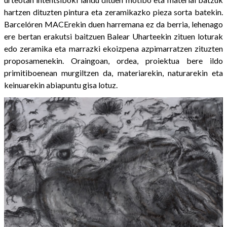
hartzen dituzten pintura eta zeramikazko pieza sorta batekin.
Barcelóren MACErekin duen harremana ez da berria, lehenago
ere bertan erakutsi baitzuen Balear Uharteekin zituen loturak
edo zeramika eta marrazki ekoizpena azpimarratzen zituzten
proposamenekin. Oraingoan, ordea, proiektua bere ildo
primitiboenean murgiltzen da, materiarekin, naturarekin eta
keinuarekin abiapuntu gisa lotuz.