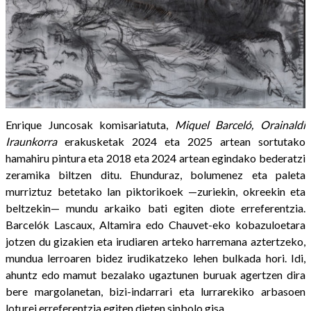
Enrique Juncosak komisariatuta,
Miquel Barceló, Orainaldi
Iraunkorra
erakusketak 2024 eta 2025 artean sortutako
hamahiru pintura eta 2018 eta 2024 artean egindako bederatzi
zeramika biltzen ditu. Ehunduraz, bolumenez eta paleta
murriztuz betetako lan piktorikoek —zuriekin, okreekin eta
beltzekin— mundu arkaiko bati egiten diote erreferentzia.
Barcelók Lascaux, Altamira edo Chauvet-eko kobazuloetara
jotzen du gizakien eta irudiaren arteko harremana aztertzeko,
mundua lerroaren bidez irudikatzeko lehen bulkada hori. Idi,
ahuntz edo mamut bezalako ugaztunen buruak agertzen dira
bere margolanetan, bizi-indarrari eta lurrarekiko arbasoen
loturei erreferentzia egiten dieten sinbolo gisa.