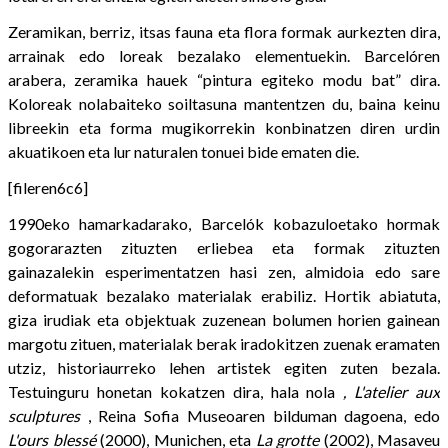
Zeramikan, berriz, itsas fauna eta flora formak aurkezten dira,
arrainak edo loreak bezalako elementuekin. Barcelóren
arabera, zeramika hauek “pintura egiteko modu bat” dira.
Koloreak nolabaiteko soiltasuna mantentzen du, baina keinu
libreekin eta forma mugikorrekin konbinatzen diren urdin
akuatikoen eta lur naturalen tonuei bide ematen die.
[fileren6c6]
1990eko hamarkadarako, Barcelók kobazuloetako hormak
gogorarazten zituzten erliebea eta formak zituzten
gainazalekin esperimentatzen hasi zen, almidoia edo sare
deformatuak bezalako materialak erabiliz. Hortik abiatuta,
giza irudiak eta objektuak zuzenean bolumen horien gainean
margotu zituen, materialak berak iradokitzen zuenak eramaten
utziz, historiaurreko lehen artistek egiten zuten bezala.
Testuinguru honetan kokatzen dira, hala nola
, L'atelier aux
sculptures
, Reina Sofia Museoaren bilduman dagoena, edo
L'ours blessé
(2000), Munichen, eta
La grotte
(2002), Masaveu