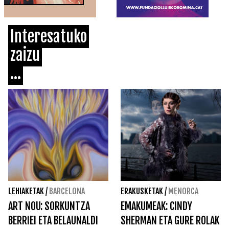
Interesatuko
zaizu
...
LEHIAKETAK
/
BARCELONA
ERAKUSKETAK
/
MENORCA
ART NOU: SORKUNTZA
EMAKUMEAK: CINDY
BERRIEI ETA BELAUNALDI
SHERMAN ETA GURE ROLAK