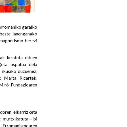
erromaniko garaiko
 beste lanenganako
a magnetismo berezi
ak luzatuta dituen
(eta ospatua dela
 ikusiko duzuenez,
; Marta Ricartek,
 Miró Fundazioaren
ndoren, elkarrizketa
o: murtxikatuta— bi
o. Erromanismoaren