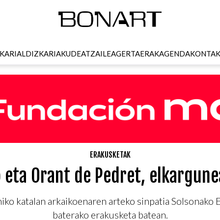
KARI
ALDIZKARIA
KUDEATZAILEA
GERTAERAK
AGENDA
KONTA
ERAKUSKETAK
 eta Orant de Pedret, elkargune
ko katalan arkaikoenaren arteko sinpatia Solsonako 
baterako erakusketa batean.