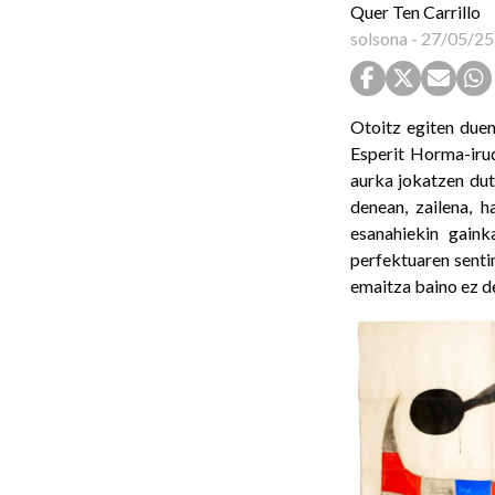
Quer Ten Carrillo
solsona
-
27/05/25
Otoitz egiten due
Esperit Horma-iru
aurka jokatzen dut
denean, zailena, 
esanahiekin gain
perfektuaren senti
emaitza baino ez de