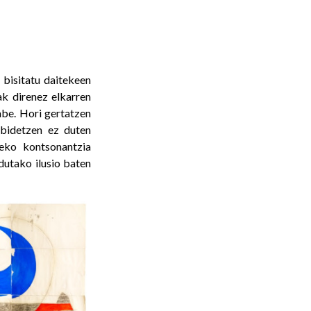
bisitatu daitekeen
k direnez elkarren
abe. Hori gertatzen
lbidetzen ez duten
eko kontsonantzia
dutako ilusio baten