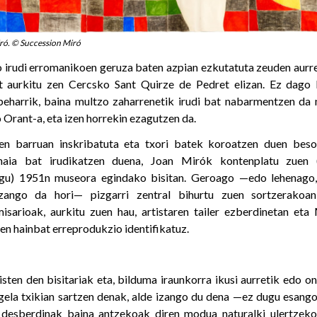
ró. © Succession Miró
 irudi erromanikoen geruza baten azpian ezkutatuta zeuden aurr
t aurkitu zen Cercsko Sant Quirze de Pedret elizan. Ez dago
 beharrik, baina multzo zaharrenetik irudi bat nabarmentzen d
 Orant-a, eta izen horrekin ezagutzen da.
aten barruan inskribatuta eta txori batek koroatzen duen beso
naia bat irudikatzen duena, Joan Mirók kontenplatu zuen 
gu) 1951n museora egindako bisitan. Geroago —edo lehenago,
zango da hori— pizgarri zentral bihurtu zuen sortzerakoan
isarioak, aurkitu zuen hau, artistaren tailer ezberdinetan eta
en hainbat erreprodukzio identifikatuz.
isten den bisitariak eta, bilduma iraunkorra ikusi aurretik edo o
 gela txikian sartzen denak, alde izango du dena —ez dugu esang
 desberdinak baina antzekoak diren modua naturalki ulertzek