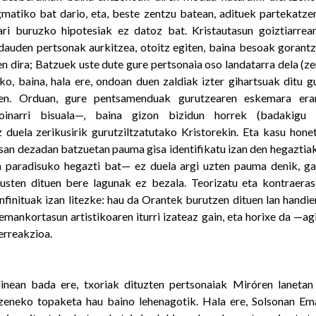
gmatiko bat dario, eta, beste zentzu batean, adituek partekatze
ari buruzko hipotesiak ez datoz bat. Kristautasun goiztiarrea
dauden pertsonak aurkitzea, otoitz egiten, baina besoak gorantz
en dira; Batzuek uste dute gure pertsonaia oso landatarra dela (z
eko, baina, hala ere, ondoan duen zaldiak izter gihartsuak ditu g
ten. Orduan, gure pentsamenduak gurutzearen eskemara er
 oinarri bisuala—, baina gizon bizidun horrek (badakigu
z duela zerikusirik gurutziltzatutako Kristorekin. Eta kasu hone
 esan dezadan batzuetan pauma gisa identifikatu izan den hegaztia
n paradisuko hegazti bat— ez duela argi uzten pauma denik, ga
kusten dituen bere lagunak ez bezala. Teorizatu eta kontraeras
infinituak izan litezke: hau da Orantek burutzen dituen lan handi
 emankortasun artistikoaren iturri izateaz gain, eta horixe da —
erreakzioa.
ean bada ere, txoriak dituzten pertsonaiak Miróren lanetan 
zeneko topaketa hau baino lehenagotik. Hala ere, Solsonan E