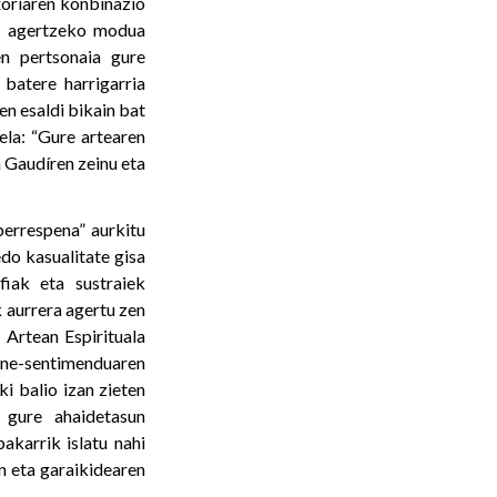
txoriaren konbinazio
o agertzeko modua
n pertsonaia gure
batere harrigarria
en esaldi bikain bat
ela: “Gure artearen
 Gaudíren zeinu eta
berrespena” aurkitu
edo kasualitate gisa
fiak eta sustraiek
 aurrera agertu zen
, Artean Espirituala
ne-sentimenduaren
i balio izan zieten
 gure ahaidetasun
akarrik islatu nahi
n eta garaikidearen