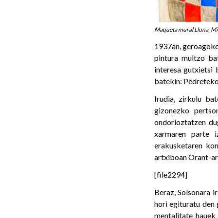
Maqueta mural Lluna, Mi
1937an, geroagoko
pintura multzo ba
interesa gutxietsi
batekin: Pedreteko
Irudia, zirkulu b
gizonezko pertso
ondorioztatzen du
xarmaren parte i
erakusketaren kom
artxiboan Orant-ar
[file2294]
Beraz, Solsonara ir
hori egituratu den
mentalitate hauek