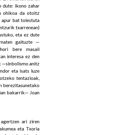
n dute: ikono zahar
n ohikoa da otoitz
 apur bat tolestuta
entzurik txarrenean)
ustuko, eta ez dute
amaten gaituzte —
 hori bere masail
tan interesa ez den
k —sinbolismo anitz
ndor eta isats luze
otzeko tentazioak,
en berezitasunetako
agian bakarrik— Joan
agertzen ari ziren
makumea eta Txoria