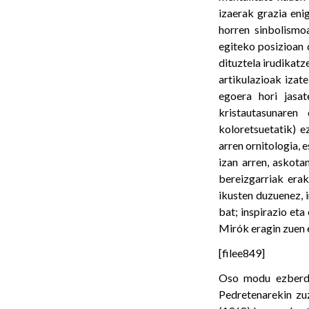
izaerak grazia eni
horren sinbolismo
egiteko posizioan 
dituztela irudikatz
artikulazioak izat
egoera hori jasa
kristautasunaren
koloretsuetatik) e
arren ornitologia,
izan arren, askota
bereizgarriak era
ikusten duzuenez, 
bat; inspirazio eta
Mirók eragin zuen 
[filee849]
Oso modu ezberdin
Pedretenarekin zu