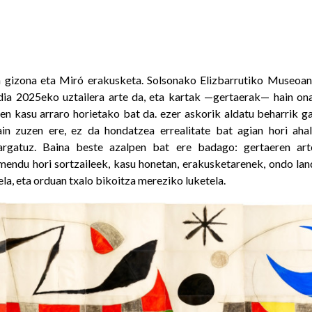
n gizona eta Miró erakusketa. Solsonako Elizbarrutiko Museoan 
dia 2025eko uztailera arte da, eta kartak —gertaerak— hain ona
en kasu arraro horietako bat da.
ezer askorik aldatu beharrik g
hain zuzen ere, ez da hondatzea errealitate bat agian hori aha
kargatuz. Baina beste azalpen bat ere badago: gertaeren art
mendu hori sortzaileek, kasu honetan, erakusketarenek, ondo lan
la, eta orduan txalo bikoitza mereziko luketela.