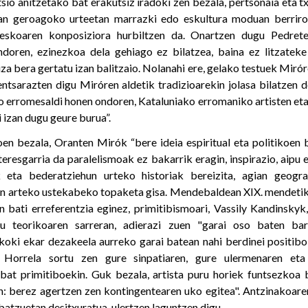
sio anitzetako bat erakutsiz iradoki zen bezala, pertsonaia eta 
ean geroagoko urteetan marrazki edo eskultura moduan berrir
eskoaren konposiziora hurbiltzen da. Onartzen dugu Pedrete
doren, ezinezkoa dela gehiago ez bilatzea, baina ez litzateke 
uza bera gertatu izan balitzaio. Nolanahi ere, gelako testuek Mirór
entsarazten digu Miróren aldetik tradizioarekin jolasa bilatzen d
ko erromesaldi honen ondoren, Kataluniako erromaniko artisten eta
i izan dugu geure burua”.
en bezala, Oranten Mirók “bere ideia espiritual eta politikoen 
teresgarria da paralelismoak ez bakarrik eragin, inspirazio, aipu 
k eta bederatziehun urteko historiak bereizita, agian geogra
sten arteko ustekabeko topaketa gisa. Mendebaldean XIX. mendetik
in bati erreferentzia eginez, primitibismoari, Vassily Kandinskyk
ru teorikoaren sarreran, adierazi zuen "garai oso baten bar
koki ekar dezakeela aurreko garai batean nahi berdinei positibok
. Horrela sortu zen gure sinpatiaren, gure ulermenaren eta
i bat primitiboekin. Guk bezala, artista puru horiek funtsezkoa b
n: berez agertzen zen kontingentearen uko egitea". Antzinakoare
atzuetan desitxuratua, ulertzen laguntzen digu.