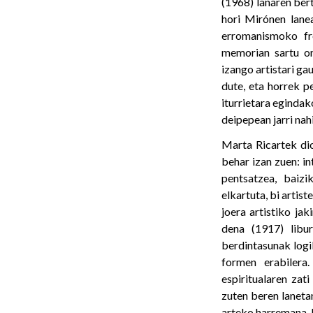
(1968) lanaren bert
hori Mirónen lan
erromanismoko fr
memorian sartu on
izango artistari ga
dute, eta horrek p
iturrietara eginda
deipepean jarri nah
Marta Ricartek dio
behar izan zuen: in
pentsatzea, baizi
elkartuta, bi arti
joera artistiko jak
dena (1917) libu
berdintasunak logi
formen erabilera
espiritualaren zat
zuten beren laneta
arteko harremana, b