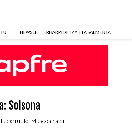
KTU
NEWSLETTER
HARPIDETZA ETA SALMENTA
a: Solsona
Elizbarrutiko Museoan aldi