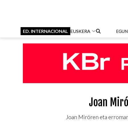
ED. INTERNACIONAL
EUSKERA
EGUN
Joan Miró
Joan Miróren eta erromani