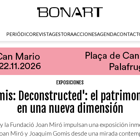
PERIÓDICO
REVISTA
GESTORA
ACCIONES
AGENDA
CONTACT
EXPOSICIONES
is: Deconstructed': el patrimon
en una nueva dimensión
 la Fundació Joan Miró impulsan una exposición inm
Joan Miró y Joaquim Gomis desde una mirada contem