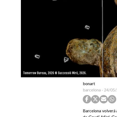
Tomorrow Bureau, 2026 © Successió Miró, 2026.
bonart
barcelona
-
24/05/
Barcelona volverá 
de
Gaudí-Miró-Gom