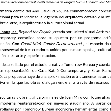
l Archivo Nacional de Cataluña © Herederos de Joaquim Gomis. Fundació Joan Mir
enmarca dentro del Año Gaudí 2026, una conmemoración conce
ional para reivindicar la vigencia del arquitecto catalán y la in
re el arte, la arquitectura y la cultura visual actual.
 inaugural
Beyond the Façade
, creada por United Visual Artists a
emporary consolida ahora su apuesta por un programa artí
vación. Con
Gaudí-Miró-Gomis: Deconstructed
, el espacio da 
 transversal de tres creadores unidos por un mismo paisaje cultur
ción entre arte y experimentación.
o desarrollado por el estudio creativo Tomorrow Bureau y cuenta
en representación de Casa Batlló Contemporary, y Ester Ramo
. La propuesta huye de una aproximación estrictamente histórica
iva en la que las obras dialogan entre sí a través de recursos 
sculturas y obra gráfica originales de Joan Miró con fotografía
 moderna reinterpretación del universo gaudiniano. A partir de
arrolladas por Tomorrow Bureau incorporan herramientas como la