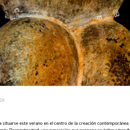
26
a situarse este verano en el centro de la creación contemporánea 
is: Deconstructed
, una exposición que propone revisitar a tres f