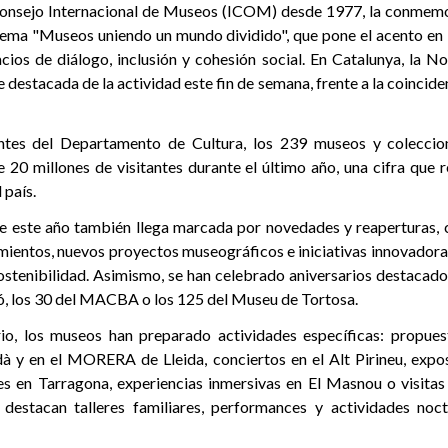
Consejo Internacional de Museos (ICOM) desde 1977, la conmemo
 lema "Museos uniendo un mundo dividido", que pone el acento en 
os de diálogo, inclusión y cohesión social. En Catalunya, la 
 destacada de la actividad este fin de semana, frente a la coincid
ntes del Departamento de Cultura, los 239 museos y coleccio
 20 millones de visitantes durante el último año, una cifra que 
 país.
e este año también llega marcada por novedades y reaperturas, 
ientos, nuevos proyectos museográficos e iniciativas innovadoras
 sostenibilidad. Asimismo, se han celebrado aniversarios destacad
ó, los 30 del MACBA o los 125 del Museu de Tortosa.
rio, los museos han preparado actividades específicas: propuest
y en el MORERA de Lleida, conciertos en el Alt Pirineu, expos
les en Tarragona, experiencias inmersivas en El Masnou o visitas
destacan talleres familiares, performances y actividades noct