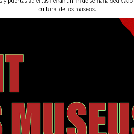
os y puertas abiertas llenan un fin de semana dedicado a
cultural de los museos.