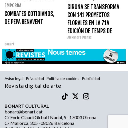
EMPORDÀ
GIRONA SE TRANSFORMA
COMBATES COTIDIANOS,
CON 141 PROYECTOS
DE PEPA BENAVENT
FLORALES EN LA 71A
EDICIÓN DE TEMPS DE
Alexandra Planas
FLORS 2026
bonart
Aviso legal
Privacidad
Política de cookies
Publicidad
Revista digital de arte
BONART CULTURAL
bonart@bonart.cat
C/ Enric Claudi Girbal i Nadal, 9 · 17003 Girona
C/ Mallorca, 305 · 08026 Barcelona