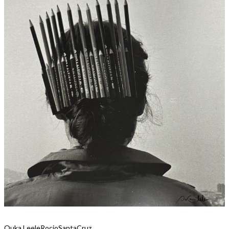
Ouka Leele
RocioSantaCruz