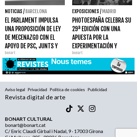
NOTICIAS
/
BARCELONA
EXPOSICIONES
/
MADRID
EL PARLAMENT IMPULSA
PHOTOESPAÑA CELEBRA SU
UNA PROPOSICIÓN DE LEY
29ª EDICIÓN CON UNA
DE MECENAZGO CON EL
APUESTA POR LA
APOYO DE PSC, JUNTS Y
EXPERIMENTACIÓN Y
bonart
bonart
ERC
GRANDES NOMBRES DE LA
FOTOGRAFÍA
INTERNACIONAL
Aviso legal
Privacidad
Política de cookies
Publicidad
Revista digital de arte
BONART CULTURAL
bonart@bonart.cat
C/ Enric Claudi Girbal i Nadal, 9 · 17003 Girona