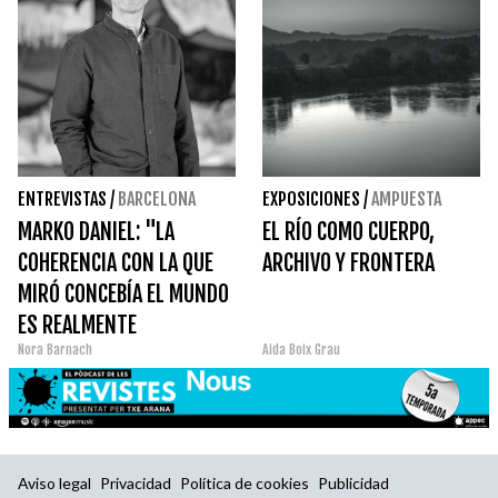
ENTREVISTAS
/
BARCELONA
EXPOSICIONES
/
AMPUESTA
MARKO DANIEL: "LA
EL RÍO COMO CUERPO,
COHERENCIA CON LA QUE
ARCHIVO Y FRONTERA
MIRÓ CONCEBÍA EL MUNDO
ES REALMENTE
Nora Barnach
Aida Boix Grau
SORPRENDENTE"
Aviso legal
Privacidad
Política de cookies
Publicidad